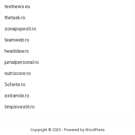
textnews.eu
thetask.ro
zonapopesti.ro
teamweb.ro
headidea.ro
jurnalpersonal.ro
nutriscore.ro
5oferte.ro
extramile.ro
timpinvestit.ro
Copyright © 2025 - Powered by
WordPress