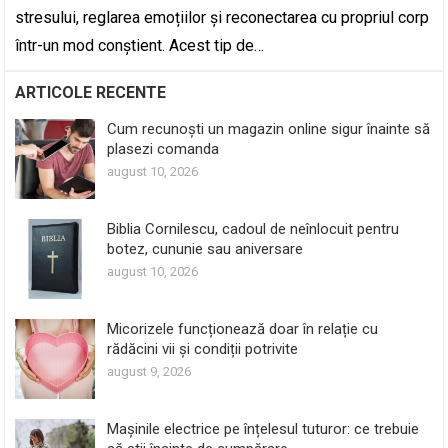
stresului, reglarea emoțiilor și reconectarea cu propriul corp
într-un mod conștient. Acest tip de…
ARTICOLE RECENTE
Cum recunoști un magazin online sigur înainte să
plasezi comanda
august 10, 2026
Biblia Cornilescu, cadoul de neînlocuit pentru
botez, cununie sau aniversare
august 10, 2026
Micorizele funcționează doar în relație cu
rădăcini vii și condiții potrivite
august 9, 2026
Mașinile electrice pe înțelesul tuturor: ce trebuie