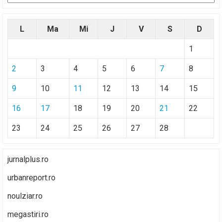
L
Ma
Mi
J
V
S
D
1
2
3
4
5
6
7
8
9
10
11
12
13
14
15
16
17
18
19
20
21
22
23
24
25
26
27
28
jurnalplus.ro
urbanreport.ro
noulziar.ro
megastiri.ro