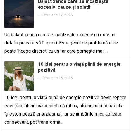
Balast xenon care se încălzește
excesiv: cauze și soluții
—
Februarie 17, 2026
Un balast xenon care se încălzește excesiv nu este un
detaliu pe care să îl ignori. Este genul de problemă care
poate începe discret, cu un far care pornește mai…
10 idei pentru o viață plină de energie
pozitivă
—
Februarie 16, 2026
10 idei pentru o viață plină de energie pozitivă devin repere
esențiale atunci când simți că rutina, stresul sau oboseala
îți estompează entuziasmul, iar schimbările mici, aplicate
consecvent, pot transforma…