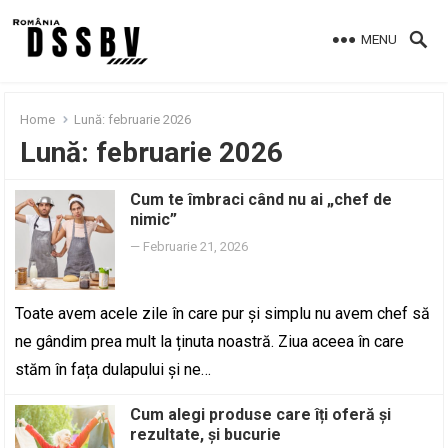
MENU
Home
Lună:
februarie 2026
Lună:
februarie 2026
Cum te îmbraci când nu ai „chef de
nimic”
—
Februarie 21, 2026
Toate avem acele zile în care pur și simplu nu avem chef să
ne gândim prea mult la ținuta noastră. Ziua aceea în care
stăm în fața dulapului și ne…
Cum alegi produse care îți oferă și
rezultate, și bucurie