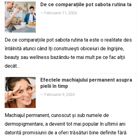
De ce comparațiile pot sabota rutina ta
—
Februarie 11, 2026
De ce comparațiile pot sabota rutina ta este o realitate des
întâlnită atunci când îți construiești obiceiuri de îngrijire,
beauty sau wellness bazându-te mai mult pe ce fac alții
decât…
Efectele machiajului permanent asupra
pielii în timp
—
Februarie 9, 2026
Machiajul permanent, cunoscut și sub numele de
dermopigmentare, a devenit tot mai popular în ultimii ani
datorită promisiunii de a oferi trăsături bine definite fără