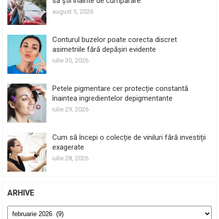
să știi înainte de cumpărare
august 5, 2026
Conturul buzelor poate corecta discret
asimetriile fără depășiri evidente
iulie 30, 2026
Petele pigmentare cer protecție constantă
înaintea ingredientelor depigmentante
iulie 29, 2026
Cum să începi o colecție de viniluri fără investiții
exagerate
iulie 28, 2026
ARHIVE
Arhive