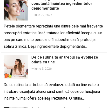
constantă înaintea ingredientelor
depigmentante
—
Iulie 29, 2026
Petele pigmentare reprezintă una dintre cele mai frecvente
preocupări estetice, însă tratarea lor eficientă începe cu un
pas pe care multe persoane îl subestimează: protecția
solară zilnică. Deși ingredientele depigmentante…
De ce rutina ta ar trebui să evolueze
odată cu tine
—
Iunie 5, 2026
De ce rutina ta ar trebui să evolueze odată cu tine este o
întrebare esențială atunci când simți că ceea ce funcționa
înainte nu mai oferă aceleași rezultate. O rutină…