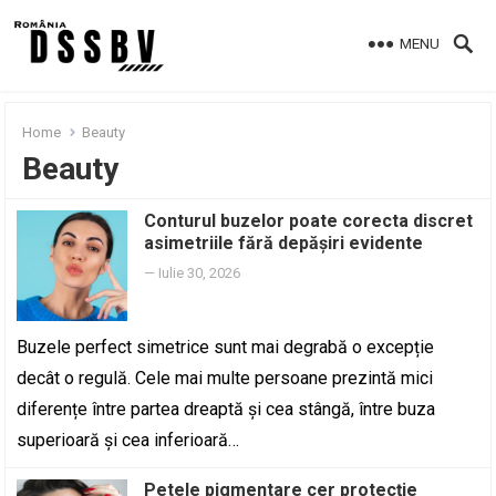
MENU
Home
Beauty
Beauty
Conturul buzelor poate corecta discret
asimetriile fără depășiri evidente
—
Iulie 30, 2026
Buzele perfect simetrice sunt mai degrabă o excepție
decât o regulă. Cele mai multe persoane prezintă mici
diferențe între partea dreaptă și cea stângă, între buza
superioară și cea inferioară…
Petele pigmentare cer protecție