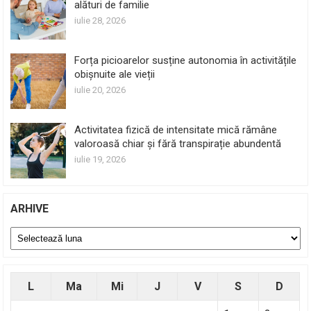
alături de familie
iulie 28, 2026
Forța picioarelor susține autonomia în activitățile
obișnuite ale vieții
iulie 20, 2026
Activitatea fizică de intensitate mică rămâne
valoroasă chiar și fără transpirație abundentă
iulie 19, 2026
ARHIVE
Arhive
L
Ma
Mi
J
V
S
D