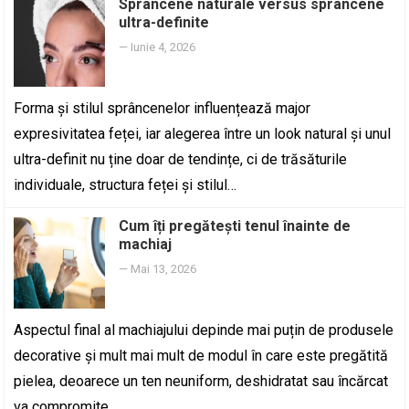
Sprâncene naturale versus sprâncene
ultra-definite
—
Iunie 4, 2026
Forma și stilul sprâncenelor influențează major
expresivitatea feței, iar alegerea între un look natural și unul
ultra-definit nu ține doar de tendințe, ci de trăsăturile
individuale, structura feței și stilul…
Cum îți pregătești tenul înainte de
machiaj
—
Mai 13, 2026
Aspectul final al machiajului depinde mai puțin de produsele
decorative și mult mai mult de modul în care este pregătită
pielea, deoarece un ten neuniform, deshidratat sau încărcat
va compromite…