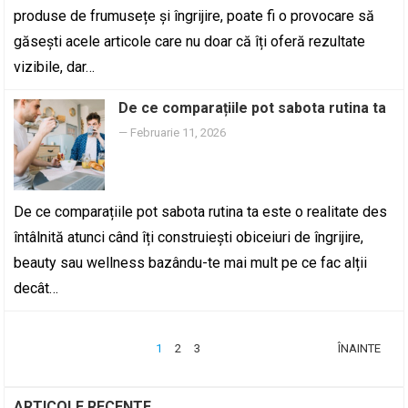
produse de frumusețe și îngrijire, poate fi o provocare să
găsești acele articole care nu doar că îți oferă rezultate
vizibile, dar…
De ce comparațiile pot sabota rutina ta
—
Februarie 11, 2026
De ce comparațiile pot sabota rutina ta este o realitate des
întâlnită atunci când îți construiești obiceiuri de îngrijire,
beauty sau wellness bazându-te mai mult pe ce fac alții
decât…
PAGINAȚIE
1
2
3
ÎNAINTE
ARTICOLE
ARTICOLE RECENTE