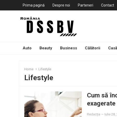
Prima pagină
Despre noi
Parteneri
Contact
Auto
Beauty
Business
Călătorii
Casă
Home
Lifestyle
Lifestyle
Cum să înce
exagerate
Redacția
—
Iulie 28,