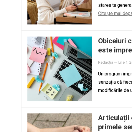
starea ta general
Citește mai dep
Obiceiuri 
este impre
Redacția
—
Iulie 1, 
Un program impre
senzația că fieca
modificările de
Articulații
primele se