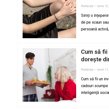
Redacția
—
Iunie 12
Simți o înțepenir
de pe scaun sau t
persoană activă,
Cum să fii 
dorește di
Redacția
—
Iunie 11
Cum să fii un inv
cadouri scumpe s
inteligență soci