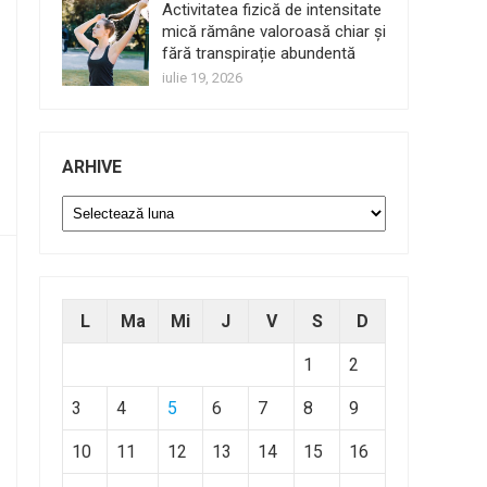
Activitatea fizică de intensitate
mică rămâne valoroasă chiar și
fără transpirație abundentă
iulie 19, 2026
ARHIVE
Arhive
L
Ma
Mi
J
V
S
D
1
2
3
4
5
6
7
8
9
10
11
12
13
14
15
16