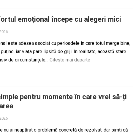
ortul emoțional începe cu alegeri mici
 2026
nal este adesea asociat cu perioadele în care totul merge bine,
uține, iar viața pare lipsită de griji. În realitate, această stare
usiv de circumstanțele…
Citește mai departe
 simple pentru momente în care vrei să-ți
area
 2026
are nu ai neapărat o problemă concretă de rezolvat, dar simți că