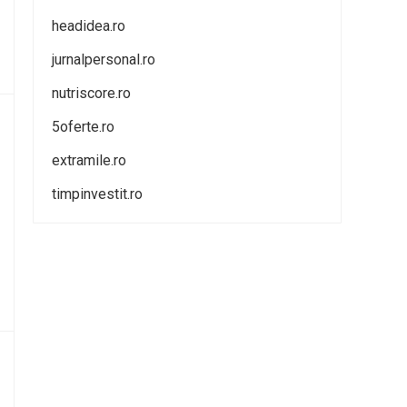
headidea.ro
jurnalpersonal.ro
nutriscore.ro
5oferte.ro
extramile.ro
timpinvestit.ro