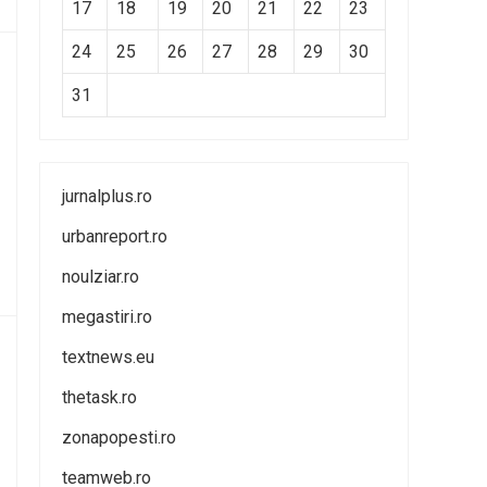
17
18
19
20
21
22
23
24
25
26
27
28
29
30
31
jurnalplus.ro
urbanreport.ro
noulziar.ro
megastiri.ro
textnews.eu
thetask.ro
zonapopesti.ro
teamweb.ro