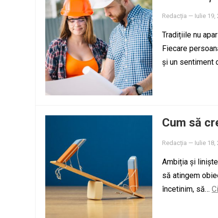
Redacția
—
Iulie 19,
Tradițiile nu apa
Fiecare persoană 
și un sentiment 
Cum să cree
Redacția
—
Iulie 18,
Ambiția și liniș
să atingem obiect
încetinim, să…
C