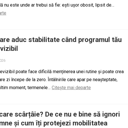
ă nu este unde ar trebui să fie: ești ușor obosit, lipsit de…
arte
care aduc stabilitate când programul tău
vizibil
2026
vizibil poate face dificilă menținerea unei rutine și poate crea
re zi începe de la zero. Întâlnirile care apar pe neașteptate,
 ultim moment, termenele…
Citește mai departe
 care scârțâie? De ce nu e bine să ignori
mne și cum îți protejezi mobilitatea