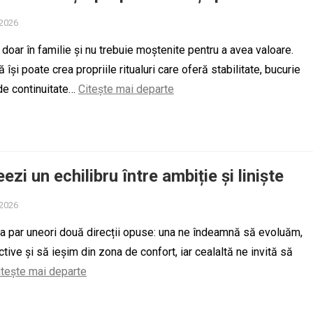
 2026
r doar în familie și nu trebuie moștenite pentru a avea valoare.
își poate crea propriile ritualuri care oferă stabilitate, bucurie
de continuitate…
Citește mai departe
zi un echilibru între ambiție și liniște
 2026
tea par uneori două direcții opuse: una ne îndeamnă să evoluăm,
ive și să ieșim din zona de confort, iar cealaltă ne invită să
itește mai departe