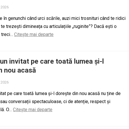
, 2026
e în genunchi când urci scările, auzi mici trosnituri când te ridici
e trezești dimineața cu articulațiile „ruginite”? Dacă ești o
 treci…
Citește mai departe
un invitat pe care toată lumea și-l
n nou acasă
, 2026
itat pe care toată lumea și-l dorește din nou acasă nu ține de
au conversații spectaculoase, ci de atenție, respect și
ală. O…
Citește mai departe