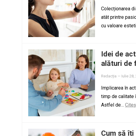
Colecționarea dis
atât printre pasi
cu valoare este
Idei de act
alături de 
Redacția
—
Iulie 28,
Implicarea în ac
timp de calitate î
Astfel de…
Cite
Cum să îți 