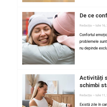
De ce conf
Redacția
—
Iulie 16,
Confortul emoțio
problemele sunt p
nu depinde excl
Activități
schimbi st
Redacția
—
Iulie 11,
Există zile în c