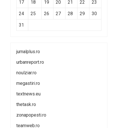
17
18
19
20
21
22
23
24
25
26
27
28
29
30
31
jurnalplus.ro
urbanreport.ro
noulziar.ro
megastiri.ro
textnews.eu
thetask.ro
zonapopesti.ro
teamweb.ro