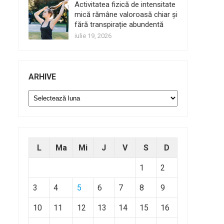
Activitatea fizică de intensitate
mică rămâne valoroasă chiar și
fără transpirație abundentă
iulie 19, 2026
ARHIVE
Arhive
L
Ma
Mi
J
V
S
D
1
2
3
4
5
6
7
8
9
10
11
12
13
14
15
16