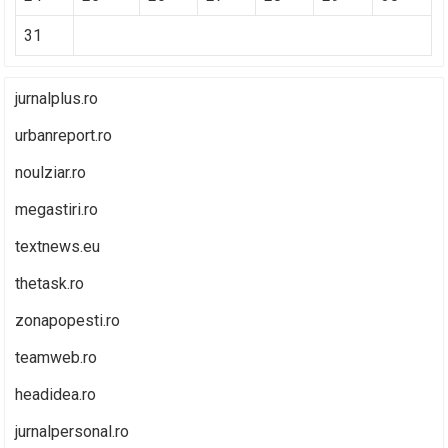
31
jurnalplus.ro
urbanreport.ro
noulziar.ro
megastiri.ro
textnews.eu
thetask.ro
zonapopesti.ro
teamweb.ro
headidea.ro
jurnalpersonal.ro