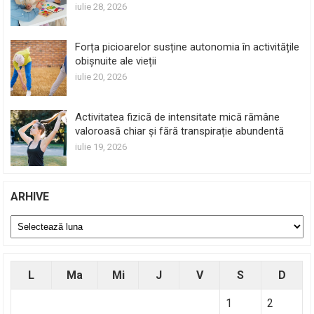
iulie 28, 2026
Forța picioarelor susține autonomia în activitățile
obișnuite ale vieții
iulie 20, 2026
Activitatea fizică de intensitate mică rămâne
valoroasă chiar și fără transpirație abundentă
iulie 19, 2026
ARHIVE
Arhive
L
Ma
Mi
J
V
S
D
1
2