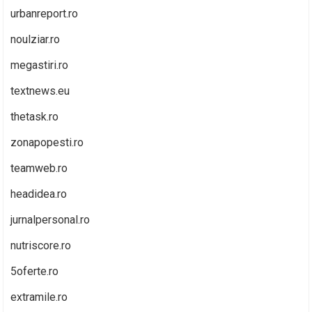
urbanreport.ro
noulziar.ro
megastiri.ro
textnews.eu
thetask.ro
zonapopesti.ro
teamweb.ro
headidea.ro
jurnalpersonal.ro
nutriscore.ro
5oferte.ro
extramile.ro