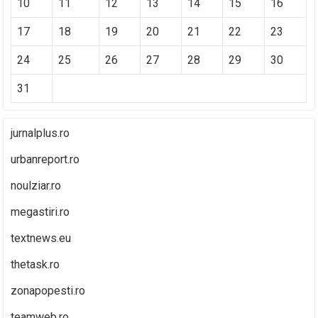
10
11
12
13
14
15
16
17
18
19
20
21
22
23
24
25
26
27
28
29
30
31
jurnalplus.ro
urbanreport.ro
noulziar.ro
megastiri.ro
textnews.eu
thetask.ro
zonapopesti.ro
teamweb.ro