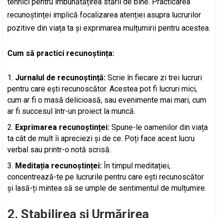
tehnici pentru îmbunătățirea stării de bine. Practicarea
recunoștinței implică focalizarea atenției asupra lucrurilor
pozitive din viața ta și exprimarea mulțumirii pentru acestea.
Cum să practici recunoștința:
Jurnalul de recunoștință:
Scrie în fiecare zi trei lucruri
pentru care ești recunoscător. Acestea pot fi lucruri mici,
cum ar fi o masă delicioasă, sau evenimente mai mari, cum
ar fi succesul într-un proiect la muncă.
Exprimarea recunoștinței:
Spune-le oamenilor din viața
ta cât de mult îi apreciezi și de ce. Poți face acest lucru
verbal sau printr-o notă scrisă.
Meditația recunoștinței:
În timpul meditației,
concentrează-te pe lucrurile pentru care ești recunoscător
și lasă-ți mintea să se umple de sentimentul de mulțumire.
2. Stabilirea și Urmărirea