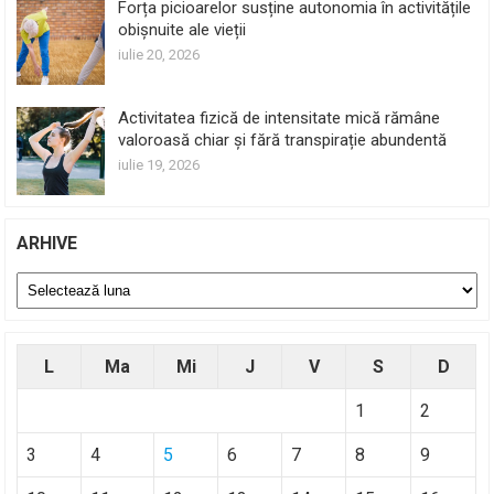
Forța picioarelor susține autonomia în activitățile
obișnuite ale vieții
iulie 20, 2026
Activitatea fizică de intensitate mică rămâne
valoroasă chiar și fără transpirație abundentă
iulie 19, 2026
ARHIVE
Arhive
L
Ma
Mi
J
V
S
D
1
2
3
4
5
6
7
8
9