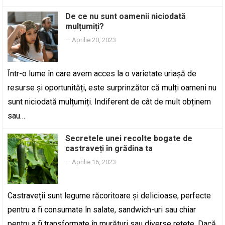
De ce nu sunt oamenii niciodată
mulțumiți?
—
Aprilie 20, 2023
Într-o lume în care avem acces la o varietate uriașă de
resurse și oportunități, este surprinzător că mulți oameni nu
sunt niciodată mulțumiți. Indiferent de cât de mult obținem
sau…
Secretele unei recolte bogate de
castraveți în grădina ta
—
Aprilie 16, 2023
Castraveții sunt legume răcoritoare și delicioase, perfecte
pentru a fi consumate în salate, sandwich-uri sau chiar
pentru a fi transformate în murături sau diverse rețete. Dacă