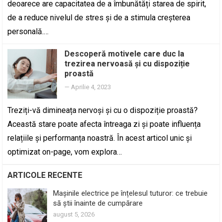
deoarece are capacitatea de a îmbunătăți starea de spirit,
de a reduce nivelul de stres și de a stimula creșterea
personală.…
Descoperă motivele care duc la
trezirea nervoasă și cu dispoziție
proastă
—
Aprilie 4, 2023
Treziți-vă dimineața nervoși și cu o dispoziție proastă?
Această stare poate afecta întreaga zi și poate influența
relațiile și performanța noastră. În acest articol unic și
optimizat on-page, vom explora…
ARTICOLE RECENTE
Mașinile electrice pe înțelesul tuturor: ce trebuie
să știi înainte de cumpărare
august 5, 2026