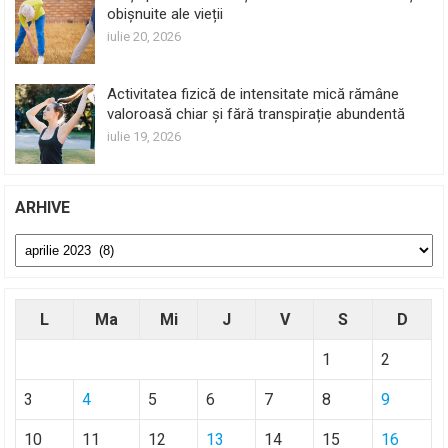
obișnuite ale vieții
iulie 20, 2026
Activitatea fizică de intensitate mică rămâne
valoroasă chiar și fără transpirație abundentă
iulie 19, 2026
ARHIVE
Arhive
L
Ma
Mi
J
V
S
D
1
2
3
4
5
6
7
8
9
10
11
12
13
14
15
16