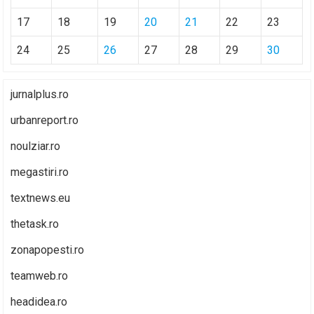
17
18
19
20
21
22
23
24
25
26
27
28
29
30
jurnalplus.ro
urbanreport.ro
noulziar.ro
megastiri.ro
textnews.eu
thetask.ro
zonapopesti.ro
teamweb.ro
headidea.ro