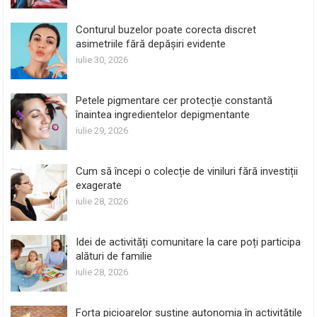
Conturul buzelor poate corecta discret
asimetriile fără depășiri evidente
iulie 30, 2026
Petele pigmentare cer protecție constantă
înaintea ingredientelor depigmentante
iulie 29, 2026
Cum să începi o colecție de viniluri fără investiții
exagerate
iulie 28, 2026
Idei de activități comunitare la care poți participa
alături de familie
iulie 28, 2026
Forța picioarelor susține autonomia în activitățile