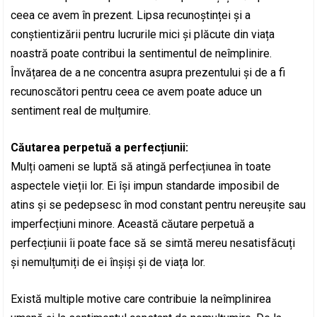
ceea ce avem în prezent. Lipsa recunoștinței și a
conștientizării pentru lucrurile mici și plăcute din viața
noastră poate contribui la sentimentul de neîmplinire.
Învățarea de a ne concentra asupra prezentului și de a fi
recunoscători pentru ceea ce avem poate aduce un
sentiment real de mulțumire.
Căutarea perpetuă a perfecțiunii:
Mulți oameni se luptă să atingă perfecțiunea în toate
aspectele vieții lor. Ei își impun standarde imposibil de
atins și se pedepsesc în mod constant pentru nereușite sau
imperfecțiuni minore. Această căutare perpetuă a
perfecțiunii îi poate face să se simtă mereu nesatisfăcuți
și nemulțumiți de ei înșiși și de viața lor.
Există multiple motive care contribuie la neîmplinirea