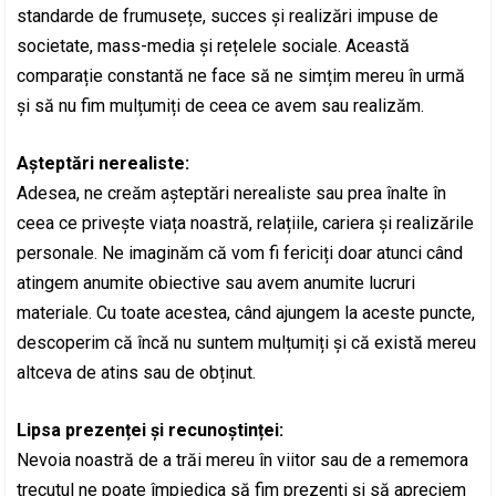
standarde de frumusețe, succes și realizări impuse de
societate, mass-media și rețelele sociale. Această
comparație constantă ne face să ne simțim mereu în urmă
și să nu fim mulțumiți de ceea ce avem sau realizăm.
Așteptări nerealiste:
Adesea, ne creăm așteptări nerealiste sau prea înalte în
ceea ce privește viața noastră, relațiile, cariera și realizările
personale. Ne imaginăm că vom fi fericiți doar atunci când
atingem anumite obiective sau avem anumite lucruri
materiale. Cu toate acestea, când ajungem la aceste puncte,
descoperim că încă nu suntem mulțumiți și că există mereu
altceva de atins sau de obținut.
Lipsa prezenței și recunoștinței:
Nevoia noastră de a trăi mereu în viitor sau de a rememora
trecutul ne poate împiedica să fim prezenți și să apreciem