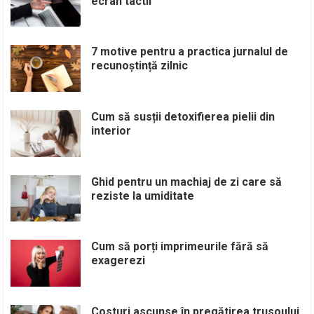
ecran tactil
7 motive pentru a practica jurnalul de
recunoștință zilnic
Cum să susții detoxifierea pielii din
interior
Ghid pentru un machiaj de zi care să
reziste la umiditate
Cum să porți imprimeurile fără să
exagerezi
Costuri ascunse în pregătirea trusoului