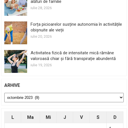
alături de familie
iulie 28, 2026
Forța picioarelor susține autonomia în activitățile
obișnuite ale vieții
iulie 20, 2026
Activitatea fizică de intensitate mică rămâne
valoroasă chiar și fără transpirație abundentă
iulie 19, 2026
ARHIVE
Arhive
L
Ma
Mi
J
V
S
D