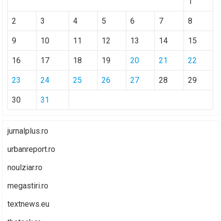
1
2
3
4
5
6
7
8
9
10
11
12
13
14
15
16
17
18
19
20
21
22
23
24
25
26
27
28
29
30
31
jurnalplus.ro
urbanreport.ro
noulziar.ro
megastiri.ro
textnews.eu