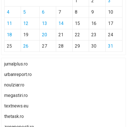
1
2
3
4
5
6
7
8
9
10
11
12
13
14
15
16
17
18
19
20
21
22
23
24
25
26
27
28
29
30
31
jurnalplus.ro
urbanreport.ro
noulziar.ro
megastiri.ro
textnews.eu
thetask.ro
zonapopesti.ro