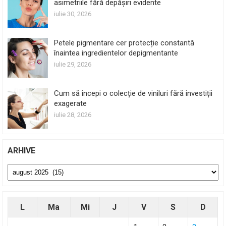
asimetriile fără depășiri evidente
iulie 30, 2026
Petele pigmentare cer protecție constantă
înaintea ingredientelor depigmentante
iulie 29, 2026
Cum să începi o colecție de viniluri fără investiții
exagerate
iulie 28, 2026
ARHIVE
Arhive
L
Ma
Mi
J
V
S
D