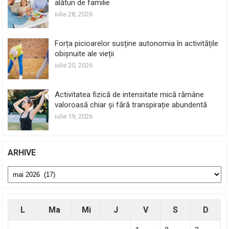
alături de familie
iulie 28, 2026
Forța picioarelor susține autonomia în activitățile
obișnuite ale vieții
iulie 20, 2026
Activitatea fizică de intensitate mică rămâne
valoroasă chiar și fără transpirație abundentă
iulie 19, 2026
ARHIVE
Arhive
L
Ma
Mi
J
V
S
D