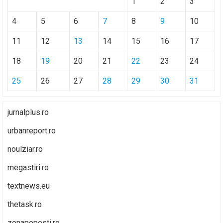
1
2
3
4
5
6
7
8
9
10
11
12
13
14
15
16
17
18
19
20
21
22
23
24
25
26
27
28
29
30
31
jurnalplus.ro
urbanreport.ro
noulziar.ro
megastiri.ro
textnews.eu
thetask.ro
zonapopesti.ro