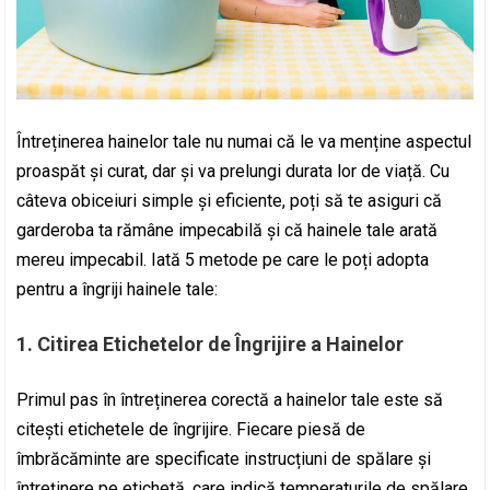
Întreținerea hainelor tale nu numai că le va menține aspectul
proaspăt și curat, dar și va prelungi durata lor de viață. Cu
câteva obiceiuri simple și eficiente, poți să te asiguri că
garderoba ta rămâne impecabilă și că hainele tale arată
mereu impecabil. Iată 5 metode pe care le poți adopta
pentru a îngriji hainele tale:
1. Citirea Etichetelor de Îngrijire a Hainelor
Primul pas în întreținerea corectă a hainelor tale este să
citești etichetele de îngrijire. Fiecare piesă de
îmbrăcăminte are specificate instrucțiuni de spălare și
întreținere pe etichetă, care indică temperaturile de spălare,