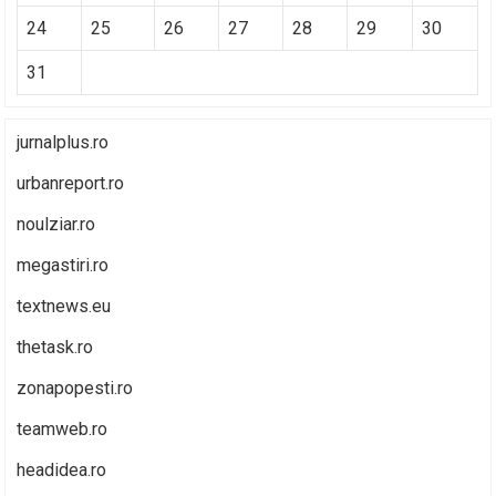
24
25
26
27
28
29
30
31
jurnalplus.ro
urbanreport.ro
noulziar.ro
megastiri.ro
textnews.eu
thetask.ro
zonapopesti.ro
teamweb.ro
headidea.ro