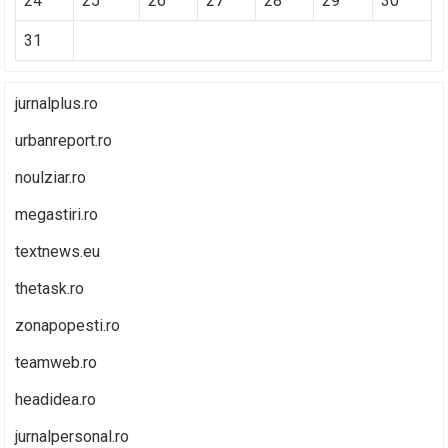
24
25
26
27
28
29
30
31
jurnalplus.ro
urbanreport.ro
noulziar.ro
megastiri.ro
textnews.eu
thetask.ro
zonapopesti.ro
teamweb.ro
headidea.ro
jurnalpersonal.ro