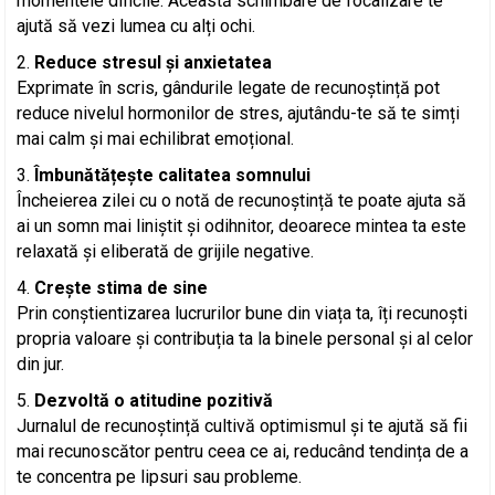
momentele dificile. Această schimbare de focalizare te
ajută să vezi lumea cu alți ochi.
Reduce stresul și anxietatea
Exprimate în scris, gândurile legate de recunoștință pot
reduce nivelul hormonilor de stres, ajutându-te să te simți
mai calm și mai echilibrat emoțional.
Îmbunătățește calitatea somnului
Încheierea zilei cu o notă de recunoștință te poate ajuta să
ai un somn mai liniștit și odihnitor, deoarece mintea ta este
relaxată și eliberată de grijile negative.
Crește stima de sine
Prin conștientizarea lucrurilor bune din viața ta, îți recunoști
propria valoare și contribuția ta la binele personal și al celor
din jur.
Dezvoltă o atitudine pozitivă
Jurnalul de recunoștință cultivă optimismul și te ajută să fii
mai recunoscător pentru ceea ce ai, reducând tendința de a
te concentra pe lipsuri sau probleme.