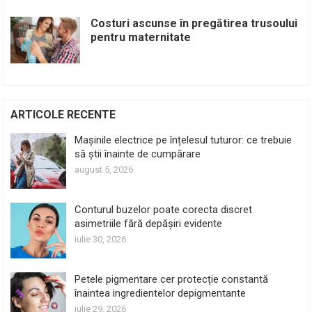
Costuri ascunse în pregătirea trusoului
pentru maternitate
ARTICOLE RECENTE
Mașinile electrice pe înțelesul tuturor: ce trebuie
să știi înainte de cumpărare
august 5, 2026
Conturul buzelor poate corecta discret
asimetriile fără depășiri evidente
iulie 30, 2026
Petele pigmentare cer protecție constantă
înaintea ingredientelor depigmentante
iulie 29, 2026