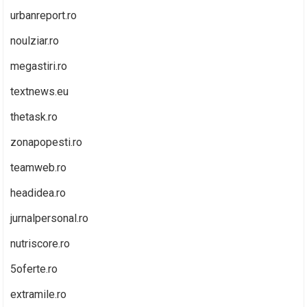
urbanreport.ro
noulziar.ro
megastiri.ro
textnews.eu
thetask.ro
zonapopesti.ro
teamweb.ro
headidea.ro
jurnalpersonal.ro
nutriscore.ro
5oferte.ro
extramile.ro