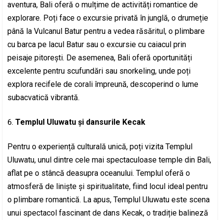
aventura, Bali oferă o mulțime de activități romantice de
explorare. Poți face o excursie privată în junglă, o drumeție
până la Vulcanul Batur pentru a vedea răsăritul, o plimbare
cu barca pe lacul Batur sau o excursie cu caiacul prin
peisaje pitorești. De asemenea, Bali oferă oportunități
excelente pentru scufundări sau snorkeling, unde poți
explora recifele de corali împreună, descoperind o lume
subacvatică vibrantă.
Templul Uluwatu și dansurile Kecak
Pentru o experiență culturală unică, poți vizita Templul
Uluwatu, unul dintre cele mai spectaculoase temple din Bali,
aflat pe o stâncă deasupra oceanului. Templul oferă o
atmosferă de liniște și spiritualitate, fiind locul ideal pentru
o plimbare romantică. La apus, Templul Uluwatu este scena
unui spectacol fascinant de dans Kecak, o tradiție balineză