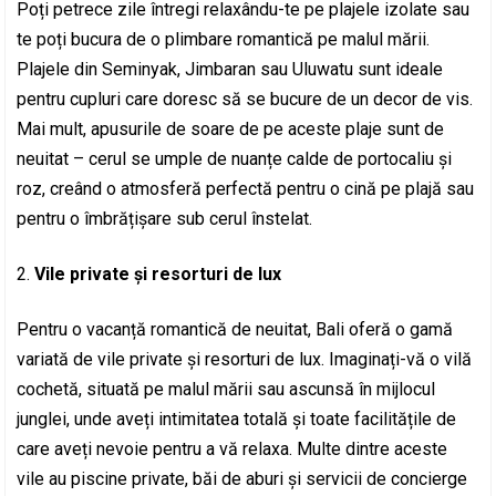
Poți petrece zile întregi relaxându-te pe plajele izolate sau
te poți bucura de o plimbare romantică pe malul mării.
Plajele din Seminyak, Jimbaran sau Uluwatu sunt ideale
pentru cupluri care doresc să se bucure de un decor de vis.
Mai mult, apusurile de soare de pe aceste plaje sunt de
neuitat – cerul se umple de nuanțe calde de portocaliu și
roz, creând o atmosferă perfectă pentru o cină pe plajă sau
pentru o îmbrățișare sub cerul înstelat.
Vile private și resorturi de lux
Pentru o vacanță romantică de neuitat, Bali oferă o gamă
variată de vile private și resorturi de lux. Imaginați-vă o vilă
cochetă, situată pe malul mării sau ascunsă în mijlocul
junglei, unde aveți intimitatea totală și toate facilitățile de
care aveți nevoie pentru a vă relaxa. Multe dintre aceste
vile au piscine private, băi de aburi și servicii de concierge