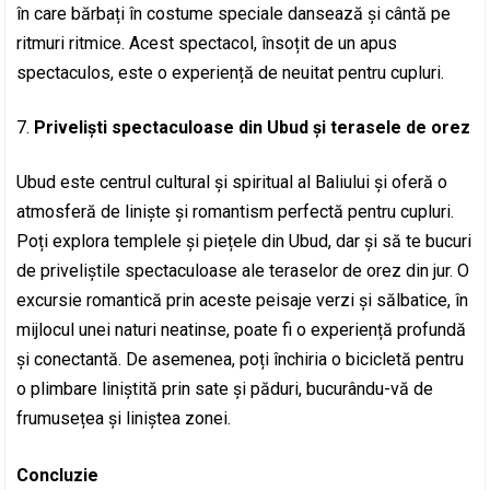
în care bărbați în costume speciale dansează și cântă pe
ritmuri ritmice. Acest spectacol, însoțit de un apus
spectaculos, este o experiență de neuitat pentru cupluri.
Priveliști spectaculoase din Ubud și terasele de orez
Ubud este centrul cultural și spiritual al Baliului și oferă o
atmosferă de liniște și romantism perfectă pentru cupluri.
Poți explora templele și piețele din Ubud, dar și să te bucuri
de priveliștile spectaculoase ale teraselor de orez din jur. O
excursie romantică prin aceste peisaje verzi și sălbatice, în
mijlocul unei naturi neatinse, poate fi o experiență profundă
și conectantă. De asemenea, poți închiria o bicicletă pentru
o plimbare liniștită prin sate și păduri, bucurându-vă de
frumusețea și liniștea zonei.
Concluzie