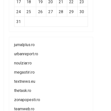
17
18
19
20
21
22
23
24
25
26
27
28
29
30
31
jurnalplus.ro
urbanreport.ro
noulziar.ro
megastiri.ro
textnews.eu
thetask.ro
zonapopesti.ro
teamweb.ro