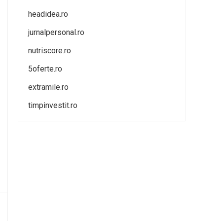
headidea.ro
jurnalpersonal.ro
nutriscore.ro
5oferte.ro
extramile.ro
timpinvestit.ro