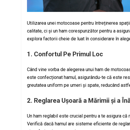
Utilizarea unei motocoase pentru întreținerea spați
calitate, ci și un ham corespunzător pentru a asigura 
explora factorii cheie de luat în considerare în ale
1.
Confortul Pe Primul Loc
Când vine vorba de alegerea unui ham de motocoasă,
este confecționat hamul, asigurându-te că este respi
greutatea uniform pe umeri și spate, reducând astfel
2.
Reglarea Ușoară a Mărimii și a Înă
Un ham reglabil este crucial pentru a te asigura că
Verifică dacă hamul are sisteme eficiente de reglare a