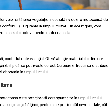
ilor verzi și tăierea vegetației necesită nu doar o motocoasă de
confortul și siguranța în timpul utilizării. În acest ghid, vom
gerea hamului potrivit pentru motocoasa ta.
 confortul este esențial. Oferă atenție materialului din care
rabil și că se potrivește corect. Cureaua ar trebui să distribuie
 oboseala în timpul lucrului.
lțimii
 motocoasa este poziționată corespunzător în timpul lucrului.
 lungimii și înălțimii, pentru a se potrivi atât nevoilor tale, cât