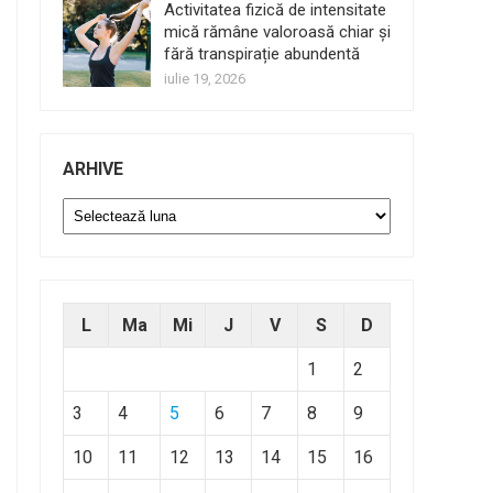
Activitatea fizică de intensitate
mică rămâne valoroasă chiar și
fără transpirație abundentă
iulie 19, 2026
ARHIVE
Arhive
L
Ma
Mi
J
V
S
D
1
2
3
4
5
6
7
8
9
10
11
12
13
14
15
16