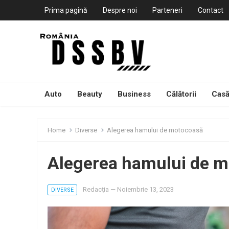
Prima pagină
Despre noi
Parteneri
Contact
Auto
Beauty
Business
Călătorii
Casă
Home
Diverse
Alegerea hamului de motocoasă
Alegerea hamului de 
Redacția
—
Noiembrie 13, 2023
DIVERSE