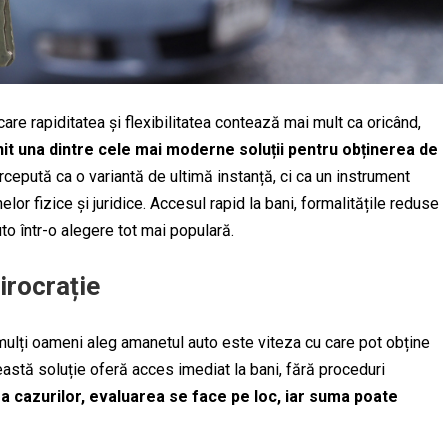
are rapiditatea și flexibilitatea contează mai mult ca oricând,
it una dintre cele mai moderne soluții pentru obținerea de
cepută ca o variantă de ultimă instanță, ci ca un instrument
elor fizice și juridice. Accesul rapid la bani, formalitățile reduse
to într-o alegere tot mai populară.
irocrație
 mulți oameni aleg amanetul auto este viteza cu care pot obține
această soluție oferă acces imediat la bani, fără proceduri
a cazurilor, evaluarea se face pe loc, iar suma poate