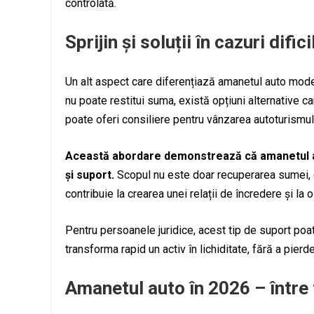
controlată.
Sprijin și soluții în cazuri difici
Un alt aspect care diferențiază amanetul auto modern e
nu poate restitui suma, există opțiuni alternative c
poate oferi consiliere pentru vânzarea autoturismului
Această abordare demonstrează că amanetul aut
și suport.
Scopul nu este doar recuperarea sumei, ci
contribuie la crearea unei relații de încredere și la
Pentru persoanele juridice, acest tip de suport poa
transforma rapid un activ în lichiditate, fără a pierd
Amanetul auto în 2026 – între 