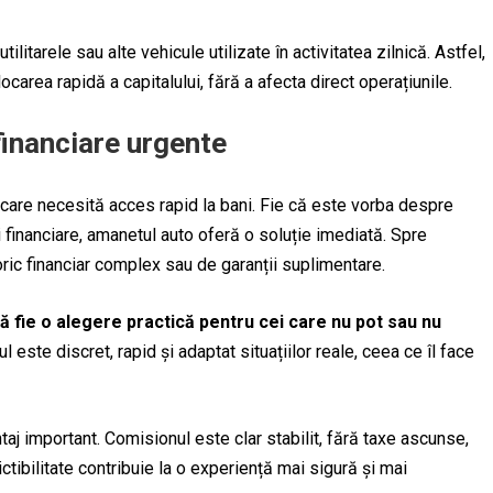
ilitarele sau alte vehicule utilizate în activitatea zilnică. Astfel,
carea rapidă a capitalului, fără a afecta direct operațiunile.
 financiare urgente
e care necesită acces rapid la bani. Fie că este vorba despre
i financiare, amanetul auto oferă o soluție imediată. Spre
oric financiar complex sau de garanții suplimentare.
ă fie o alegere practică pentru cei care nu pot sau nu
 este discret, rapid și adaptat situațiilor reale, ceea ce îl face
taj important. Comisionul este clar stabilit, fără taxe ascunse,
ictibilitate contribuie la o experiență mai sigură și mai