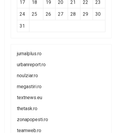
17
18
19
20
21
22
23
24
25
26
27
28
29
30
31
jurnalplus.ro
urbanreport.ro
noulziar.ro
megastiri.ro
textnews.eu
thetask.ro
zonapopesti.ro
teamweb.ro