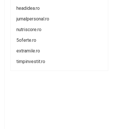
headidea.ro
jurnalpersonal.ro
nutriscore.ro
5oferte.ro
extramile.ro
timpinvestit.ro