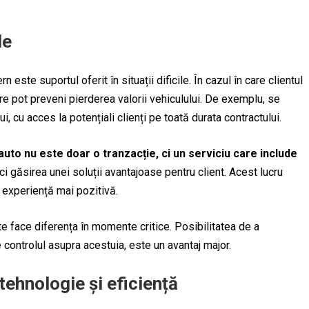
le
ste suportul oferit în situații dificile. În cazul în care clientul
are pot preveni pierderea valorii vehiculului. De exemplu, se
, cu acces la potențiali clienți pe toată durata contractului.
o nu este doar o tranzacție, ci un serviciu care include
 găsirea unei soluții avantajoase pentru client. Acest lucru
 o experiență mai pozitivă.
te face diferența în momente critice. Posibilitatea de a
e controlul asupra acestuia, este un avantaj major.
tehnologie și eficiență