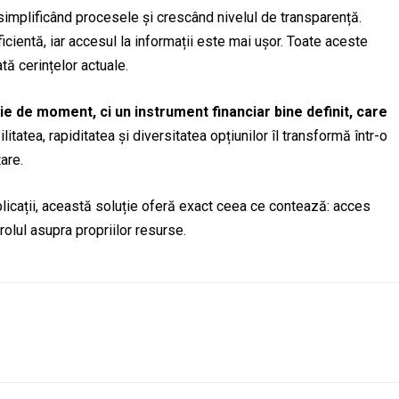
 simplificând procesele și crescând nivelul de transparență.
cientă, iar accesul la informații este mai ușor. Toate aceste
ă cerințelor actuale.
ie de moment, ci un instrument financiar bine definit, care
litatea, rapiditatea și diversitatea opțiunilor îl transformă într-o
are.
licații, această soluție oferă exact ceea ce contează: acces
trolul asupra propriilor resurse.