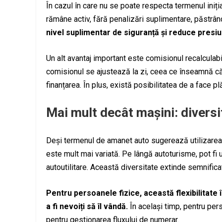
În cazul în care nu se poate respecta termenul iniția
rămâne activ, fără penalizări suplimentare, păstrând 
nivel suplimentar de siguranță și reduce presiu
Un alt avantaj important este comisionul recalculabi
comisionul se ajustează la zi, ceea ce înseamnă că p
finanțarea. În plus, există posibilitatea de a face plă
Mai mult decât mașini: diversi
Deși termenul de amanet auto sugerează utilizarea e
este mult mai variată. Pe lângă autoturisme, pot fi u
autoutilitare. Această diversitate extinde semnificat
Pentru persoanele fizice, această flexibilitate 
a fi nevoiți să îl vândă.
În același timp, pentru per
pentru gestionarea fluxului de numerar.