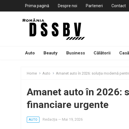
Prima pagină
Despre noi
Parteneri
Contact
Auto
Beauty
Business
Călătorii
Casă
Home
Auto
Amanet auto în 2026: soluția modernă pentru
Amanet auto în 2026: s
financiare urgente
Redacția
—
Mai 19, 2026
AUTO