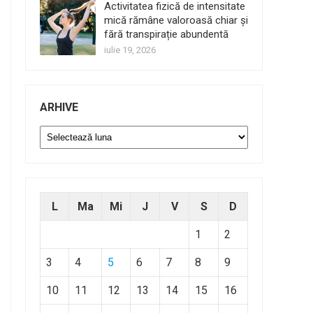
Activitatea fizică de intensitate
mică rămâne valoroasă chiar și
fără transpirație abundentă
iulie 19, 2026
ARHIVE
Arhive
L
Ma
Mi
J
V
S
D
1
2
3
4
5
6
7
8
9
10
11
12
13
14
15
16