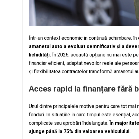
Într-un context economic în continuă schimbare, în c
amanetul auto a evoluat semnificativ și a deven
lichidități.
În 2026, această opțiune nu mai este per
financiar eficient, adaptat nevoilor reale ale persoan
și flexibilitatea contractelor transformă amanetul au
Acces rapid la finanțare fără b
Unul dintre principalele motive pentru care tot mai
fonduri. În situațiile în care timpul este esențial, 
complicate sau aprobări îndelungate.
În majoritate
ajunge până la 75% din valoarea vehiculului.