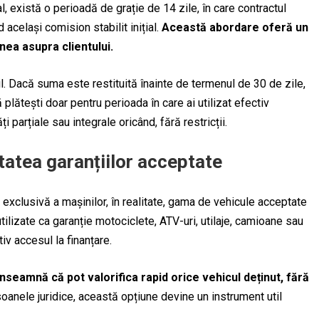
l, există o perioadă de grație de 14 zile, în care contractul
același comision stabilit inițial.
Această abordare oferă un
nea asupra clientului.
l. Dacă suma este restituită înainte de termenul de 30 de zile,
lătești doar pentru perioada în care ai utilizat efectiv
ți parțiale sau integrale oricând, fără restricții.
tatea garanțiilor acceptate
xclusivă a mașinilor, în realitate, gama de vehicule acceptate
tilizate ca garanție motociclete, ATV-uri, utilaje, camioane sau
iv accesul la finanțare.
înseamnă că pot valorifica rapid orice vehicul deținut, fără
soanele juridice, această opțiune devine un instrument util