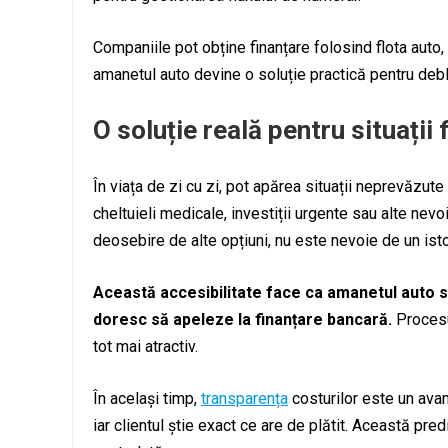
Companiile pot obține finanțare folosind flota auto, ut
amanetul auto devine o soluție practică pentru deblo
O soluție reală pentru situații
În viața de zi cu zi, pot apărea situații neprevăzut
cheltuieli medicale, investiții urgente sau alte nevo
deosebire de alte opțiuni, nu este nevoie de un ist
Această accesibilitate face ca amanetul auto s
doresc să apeleze la finanțare bancară.
Procesul
tot mai atractiv.
În același timp,
transparența
costurilor este un avan
iar clientul știe exact ce are de plătit. Această pred