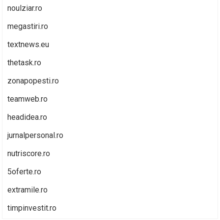
noulziar.ro
megastiri.ro
textnews.eu
thetask.ro
zonapopesti.ro
teamweb.ro
headidea.ro
jurnalpersonal.ro
nutriscore.ro
5oferte.ro
extramile.ro
timpinvestit.ro