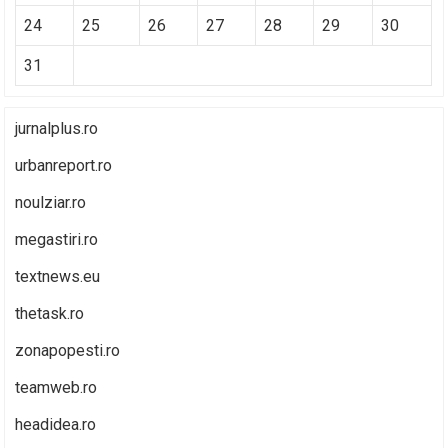
24
25
26
27
28
29
30
31
jurnalplus.ro
urbanreport.ro
noulziar.ro
megastiri.ro
textnews.eu
thetask.ro
zonapopesti.ro
teamweb.ro
headidea.ro