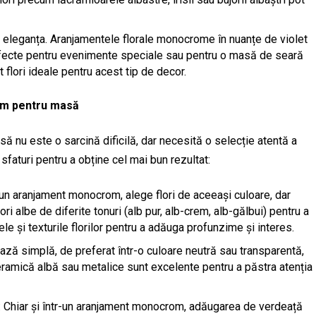
 și eleganța. Aranjamentele florale monocrome în nuanțe de violet
erfecte pentru evenimente speciale sau pentru o masă de seară
 flori ideale pentru acest tip de decor.
om pentru masă
 nu este o sarcină dificilă, dar necesită o selecție atentă a
 sfaturi pentru a obține cel mai bun rezultat:
 un aranjament monocrom, alege flori de aceeași culoare, dar
ri albe de diferite tonuri (alb pur, alb-crem, alb-gălbui) pentru a
e și texturile florilor pentru a adăuga profunzime și interes.
ază simplă, de preferat într-o culoare neutră sau transparentă,
 ceramică albă sau metalice sunt excelente pentru a păstra atenția
: Chiar și într-un aranjament monocrom, adăugarea de verdeață