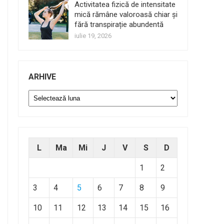
Activitatea fizică de intensitate
mică rămâne valoroasă chiar și
fără transpirație abundentă
iulie 19, 2026
ARHIVE
Arhive
L
Ma
Mi
J
V
S
D
1
2
3
4
5
6
7
8
9
10
11
12
13
14
15
16