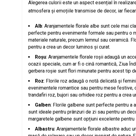
Alegerea culorii este un aspect esențial în realizar
atmosfera și emoțiile transmise de decor, iar fieca
Alb
: Aranjamentele florale albe sunt cele mai cla
perfecte pentru evenimente formale sau pentru o ma
materiale naturale, precum lemnul sau ceramică. Flori
pentru a crea un decor luminos și curat.
Roșu
: Aranjamentele florale roșii adaugă un acc
ocazii speciale, cum ar fi o cină romantică, Ziua Îndră
gerbera roșie sunt flori minunate pentru acest tip d
Roz
: Florile roz adaugă o notă delicată și femi
evenimentele romantice sau pentru mese festive, cu
trandafiri roz, bujori sau orhidee roz pentru a crea 
Galben
: Florile galbene sunt perfecte pentru 
sunt ideale pentru prânzuri de zi sau pentru un deco
margaretele galbene sunt opțiuni excelente pentru 
Albastru
: Aranjamentele florale albastre aduc u
masă de relaxare sau un decor inspirat de natura. Flo