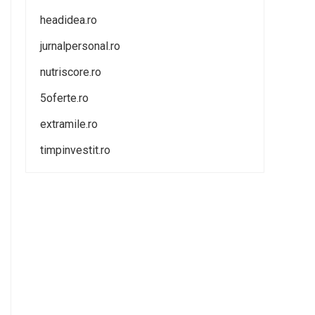
headidea.ro
jurnalpersonal.ro
nutriscore.ro
5oferte.ro
extramile.ro
timpinvestit.ro