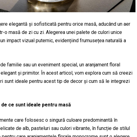
re elegantă și sofisticată pentru orice masă, aducând un aer
tr-o masă de zi cu zi. Alegerea unei palete de culori unice
a un impact vizual puternic, evidențiind frumusețea naturală a
de familie sau un eveniment special, un aranjament floral
legant și primitor. În acest articol, vom explora cum să creezi
 sunt ideale pentru acest tip de decor și cum să le integrezi
 de ce sunt ideale pentru masă
amente care folosesc o singură culoare predominantă în
licate de alb, pasteluri sau culori vibrante, în funcție de stilul
ve pentru care aranjamentele florale monocrome sunt o alegere