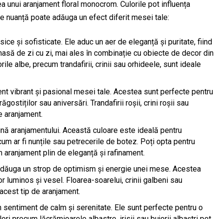
ea unui aranjament floral monocrom. Culorile pot influența
re nuanță poate adăuga un efect diferit mesei tale:
sice și sofisticate. Ele aduc un aer de eleganță și puritate, fiind
să de zi cu zi, mai ales în combinație cu obiecte de decor din
le albe, precum trandafirii, crinii sau orhideele, sunt ideale
ent vibrant și pasional mesei tale. Acestea sunt perfecte pentru
gostiților sau aniversări. Trandafirii roșii, crini roșii sau
e aranjament.
nină aranjamentului. Această culoare este ideală pentru
m ar fi nunțile sau petrecerile de botez. Poți opta pentru
un aranjament plin de eleganță și rafinament.
a adăuga un strop de optimism și energie unei mese. Acestea
r luminos și vesel. Floarea-soarelui, crinii galbeni sau
acest tip de aranjament.
n sentiment de calm și serenitate. Ele sunt perfecte pentru o
ri precum lăcrămioarele albastre, irisii sau bujorii albaștri pot