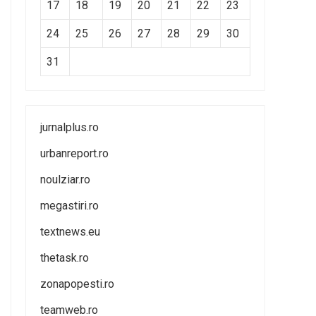
17
18
19
20
21
22
23
24
25
26
27
28
29
30
31
jurnalplus.ro
urbanreport.ro
noulziar.ro
megastiri.ro
textnews.eu
thetask.ro
zonapopesti.ro
teamweb.ro