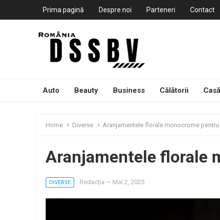
Prima pagină
Despre noi
Parteneri
Contact
Auto
Beauty
Business
Călătorii
Casă
Home
Diverse
Aranjamentele florale monocrome pentr
Aranjamentele florale
Redacția
—
Mai 2, 2025
DIVERSE