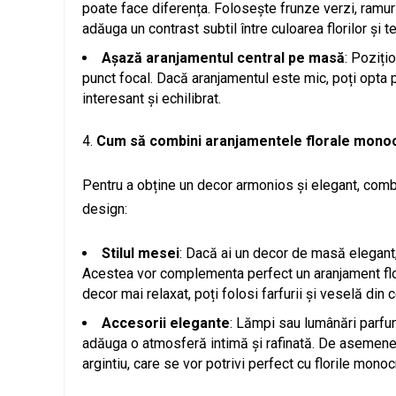
poate face diferența. Folosește frunze verzi, ramur
adăuga un contrast subtil între culoarea florilor și t
Așază aranjamentul central pe masă
: Poziți
punct focal. Dacă aranjamentul este mic, poți opta
interesant și echilibrat.
Cum să combini aranjamentele florale monoc
Pentru a obține un decor armonios și elegant, com
design:
Stilul mesei
: Dacă ai un decor de masă elegant, 
Acestea vor complementa perfect un aranjament flo
decor mai relaxat, poți folosi farfurii și veselă din
Accesorii elegante
: Lămpi sau lumânări parfum
adăuga o atmosferă intimă și rafinată. De asemene
argintiu, care se vor potrivi perfect cu florile mono