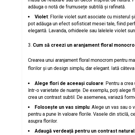
adăuga o notă de frumusețe subtilă și rafinată.
Violet
: Florile violet sunt asociate cu misterul
pot adăuga un efect sofisticat mesei tale, fiind p
elegantă. Lavanda, orhideele sau lalelele violet sunt
Cum să creezi un aranjament floral monocr
Crearea unui aranjament floral monocrom pentru masă
florilor și un design simplu, dar elegant. Iată câteva
Alege flori de aceeași culoare
: Pentru a crea
într-o varietate de nuanțe. De exemplu, poți alege flo
crea un contrast subtil. De asemenea, variază formel
Folosește un vas simplu
: Alege un vas sau o v
pentru a pune în valoare florile. Vasele din sticlă,
asupra florilor.
Adaugă verdeață pentru un contrast natural