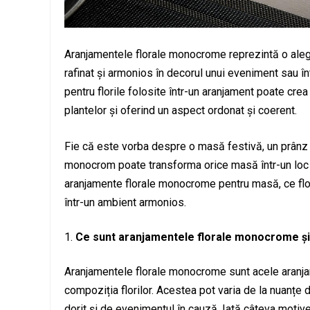
Aranjamentele florale monocrome reprezintă o alege
rafinat și armonios în decorul unui eveniment sau în
pentru florile folosite într-un aranjament poate cre
plantelor și oferind un aspect ordonat și coerent.
Fie că este vorba despre o masă festivă, un prânz 
monocrom poate transforma orice masă într-un loc e
aranjamente florale monocrome pentru masă, ce flori
într-un ambient armonios.
Ce sunt aranjamentele florale monocrome și
Aranjamentele florale monocrome sunt acele aranj
compoziția florilor. Acestea pot varia de la nuanțe de
dorit și de evenimentul în cauză. Iată câteva moti