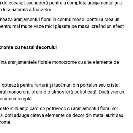
i de eucalipt sau iederă pentru a completa aranjamentul și a
extura naturală a frunzelor.
onează aranjamentul floral în centrul mesei pentru a crea un
 pentru mai multe vaze mici plasate pe masă, creând un efect
rome cu restul decorului
bină aranjamentele florale monocrome cu alte elemente de
optează pentru farfurii și tacâmuri din porțelan sau cristal.
ral monocrom, oferind o atmosferă sofisticată. Dacă vrei un
 ceramică simplă.
ate în nuanțe care se potrivesc cu aranjamentul floral vor
a, poți adăuga câteva elemente de decor din metal aurit sau
crome.