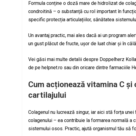
Formula conține o doză mare de hidrolizat de colag
condroitină – o substanță cu rol important în funcțio
specific protecția articulațiilor, sănătatea sistemul
Un avantaj practic, mai ales dacă ai un program aler
un gust plăcut de fructe, ușor de luat chiar și în căl
Vei găsi mai multe detalii despre Doppelherz Kollag
de pe helpnet.ro sau din oricare dintre farmaciile Hel
Cum acționează vitamina C și 
cartilajului
Colagenul nu lucrează singur, iar aici stă forța une
colagenului – ea contribuie la formarea normală a c
sistemului osos. Practic, ajută organismul tău să f