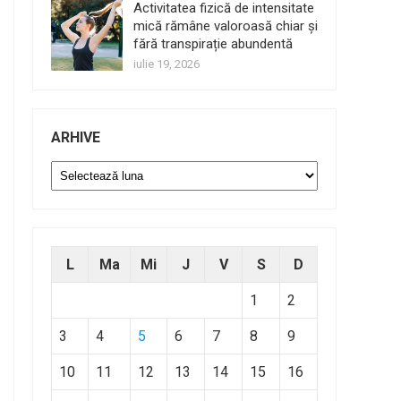
Activitatea fizică de intensitate
mică rămâne valoroasă chiar și
fără transpirație abundentă
iulie 19, 2026
ARHIVE
Arhive
L
Ma
Mi
J
V
S
D
1
2
3
4
5
6
7
8
9
10
11
12
13
14
15
16