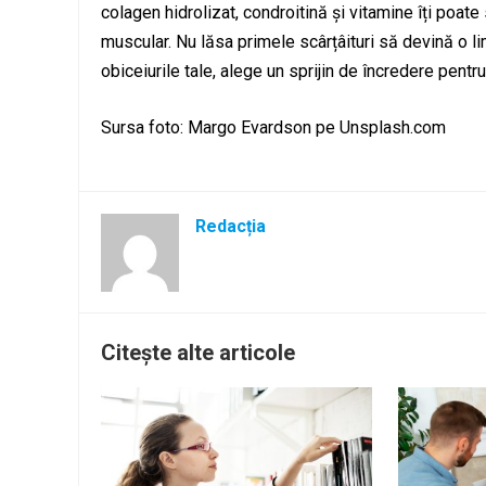
colagen hidrolizat, condroitină și vitamine îți poat
muscular. Nu lăsa primele scârțâituri să devină o limi
obiceiurile tale, alege un sprijin de încredere pentru
Sursa foto: Margo Evardson pe Unsplash.com
Redacția
Citește alte articole