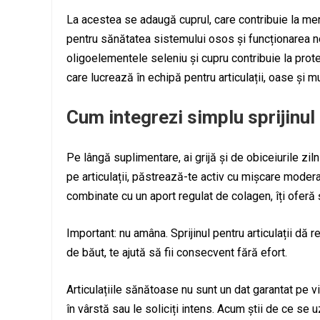
La acestea se adaugă cuprul, care contribuie la menț
pentru sănătatea sistemului osos și funcționarea no
oligoelementele seleniu și cupru contribuie la prote
care lucrează în echipă pentru articulații, oase și 
Cum integrezi simplu sprijinul p
Pe lângă suplimentare, ai grijă și de obiceiurile z
pe articulații, păstrează-te activ cu mișcare modera
combinate cu un aport regulat de colagen, îți ofer
Important: nu amâna. Sprijinul pentru articulații dă
de băut, te ajută să fii consecvent fără efort.
Articulațiile sănătoase nu sunt un dat garantat pe v
în vârstă sau le soliciți intens. Acum știi de ce se