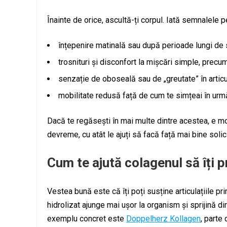
Înainte de orice, ascultă-ți corpul. Iată semnalele p
înțepenire matinală sau după perioade lungi de s
trosnituri și disconfort la mișcări simple, precum
senzație de oboseală sau de „greutate” în articul
mobilitate redusă față de cum te simțeai în urmă
Dacă te regăsești în mai multe dintre acestea, e mome
devreme, cu atât le ajuți să facă față mai bine solici
Cum te ajută colagenul să îți pr
Vestea bună este că îți poți susține articulațiile pr
hidrolizat ajunge mai ușor la organism și sprijină dir
exemplu concret este
Doppelherz Kollagen
, parte