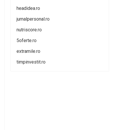
headidea.ro
jurnalpersonal.ro
nutriscore.ro
5oferte.ro
extramile.ro
timpinvestit.ro