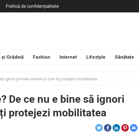
Politică de confidențialitate
 și Grădină
Fashion
Internet
Lifestyle
Sănătate
 să ignori primele semne și cum îți protejezi mobilitatea
e? De ce nu e bine să ignori
i protejezi mobilitatea