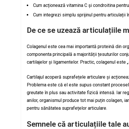
Cum acționează vitamina C și condroitina pentru s
Cum integrezi simplu sprijinul pentru articulații în
De ce se uzează articulațiile 
Colagenul este cea mai importantă proteină din orga
componenta principală a majorității țesuturilor conju
cartilajelor și ligamentelor. Practic, colagenul este „
Cartilajul acoperă suprafețele articulare și acțione
Problema este că el este supus constant proceselor
greutate în plus sau activitate fizică intensă. Iar 
anilor, organismul produce tot mai puțin colagen, iar 
pentru sănătatea suprafețelor articulare.
Semnele că articulațiile tale a