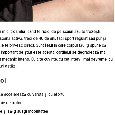
i mici trosnituri când te ridici de pe scaun sau te trezești
soană activă, treci de 40 de ani, faci sport regulat sau pur și
ale te privesc direct. Sunt felul în care corpul tău îți spune că
ul important de știut este acesta: cartilajul se degradează mai
mecanic intens. Cu alte cuvinte, cu cât intervii mai devreme, cu
uri astăzi.
col
se accelerează cu vârsta și cu efortul
oie de ajutor
le și să-ți susții mobilitatea