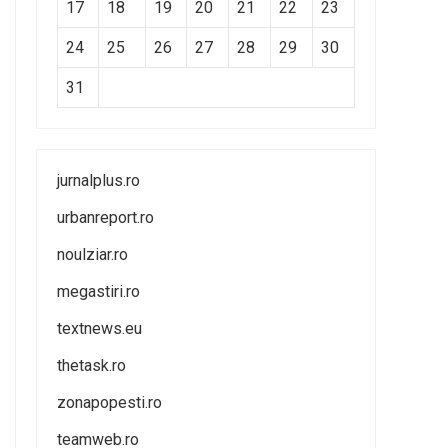
17
18
19
20
21
22
23
24
25
26
27
28
29
30
31
jurnalplus.ro
urbanreport.ro
noulziar.ro
megastiri.ro
textnews.eu
thetask.ro
zonapopesti.ro
teamweb.ro