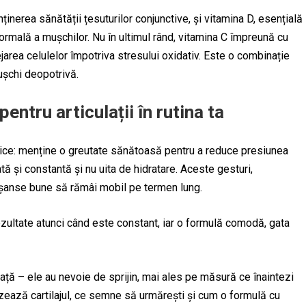
inerea sănătății țesuturilor conjunctive, și vitamina D, esențială
rmală a mușchilor. Nu în ultimul rând, vitamina C împreună cu
jarea celulelor împotriva stresului oxidativ. Este o combinație
mușchi deopotrivă.
entru articulații în rutina ta
ilnice: menține o greutate sănătoasă pentru a reduce presiunea
tă și constantă și nu uita de hidratare. Aceste gesturi,
ă șanse bune să rămâi mobil pe termen lung.
 rezultate atunci când este constant, iar o formulă comodă, gata
iață – ele au nevoie de sprijin, mai ales pe măsură ce înaintezi
 uzează cartilajul, ce semne să urmărești și cum o formulă cu