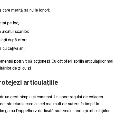
e care merită să nu le ignori:
tat pe loc;
 urcatul scărilor;
ații după efort;
 cu câțiva ani.
ntul potrivit să acționezi. Cu cât oferi sprijin articulațiilor mai
tărilor de zi cu zi.
otejezi articulațiile
intr-un gest simplu și constant. Un aport regulat de colagen
ect structurile care au cel mai mult de suferit în timp. Un
 din gama Doppelherz dedicată sistemului osos și articulațiilor.