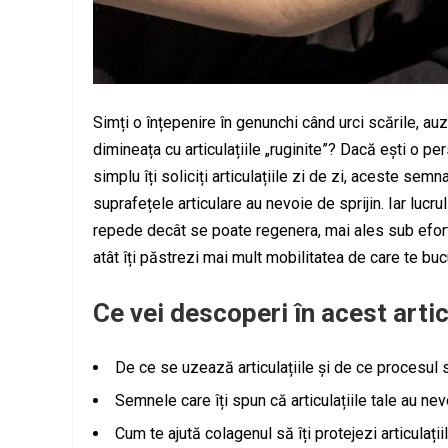
Simți o înțepenire în genunchi când urci scările, auz
dimineața cu articulațiile „ruginite”? Dacă ești o per
simplu îți soliciți articulațiile zi de zi, aceste semn
suprafețele articulare au nevoie de sprijin. Iar lucr
repede decât se poate regenera, mai ales sub efort 
atât îți păstrezi mai mult mobilitatea de care te buc
Ce vei descoperi în acest arti
De ce se uzează articulațiile și de ce procesul 
Semnele care îți spun că articulațiile tale au nev
Cum te ajută colagenul să îți protejezi articulații