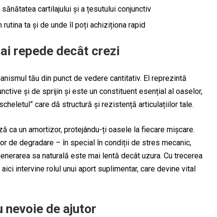
ănătatea cartilajului și a țesutului conjunctiv
 rutina ta și de unde îl poți achiziționa rapid
mai repede decât crezi
nismul tău din punct de vedere cantitativ. El reprezintă
nctive și de sprijin și este un constituent esențial al oaselor,
scheletul” care dă structură și rezistență articulațiilor tale.
ază ca un amortizor, protejându-ți oasele la fiecare mișcare.
 de degradare – în special în condiții de stres mecanic,
regenerarea sa naturală este mai lentă decât uzura. Cu trecerea
aici intervine rolul unui aport suplimentar, care devine vital
u nevoie de ajutor