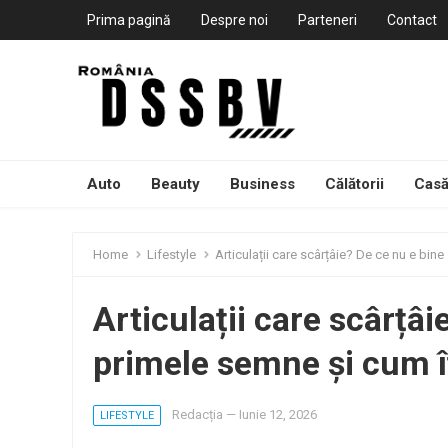
Prima pagină
Despre noi
Parteneri
Contact
Auto
Beauty
Business
Călătorii
Casă
Home
Lifestyle
Articulații care scârțâie? De ce nu e bine
Articulații care scârțâi
primele semne și cum îț
Redacția
—
Iunie 12, 2026
LIFESTYLE