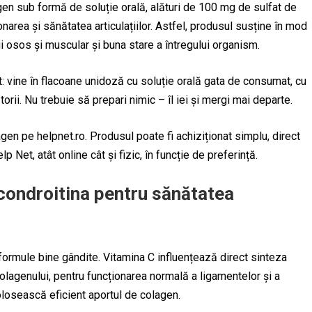
en sub formă de soluție orală, alături de 100 mg de sulfat de
narea și sănătatea articulațiilor. Astfel, produsul susține în mod
ui osos și muscular și buna stare a întregului organism.
t: vine în flacoane unidoză cu soluție orală gata de consumat, cu
ătorii. Nu trebuie să prepari nimic – îl iei și mergi mai departe.
en pe helpnet.ro. Produsul poate fi achiziționat simplu, direct
p Net, atât online cât și fizic, în funcție de preferință.
condroitina pentru sănătatea
i formule bine gândite. Vitamina C influențează direct sinteza
olagenului, pentru funcționarea normală a ligamentelor și a
olosească eficient aportul de colagen.