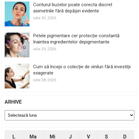
Conturul buzelor poate corecta discret
asimetriile fără depășiri evidente
iulie 30, 2026
Petele pigmentare cer protecție constantă
înaintea ingredientelor depigmentante
iulie 29, 2026
Cum să începi o colecție de viniluri fără investiții
exagerate
iulie 28, 2026
ARHIVE
Arhive
L
Ma
Mi
J
V
S
D