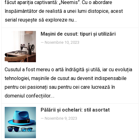
făcut apariția captivantă: „Neemis”. Cu o abordare
înspăimântător de realistă a unei lumi distopice, acest
serial reușește să exploreze nu…
Mașini de cusut: tipuri și utilizări
—
Noiembrie 10, 2023
Cusutul a fost mereu o artă îndrăgită și utilă, iar cu evoluția
tehnologiei, mașinile de cusut au devenit indispensabile
pentru cei pasionați sau pentru cei care lucrează în
domeniul confecțiilor.…
Pălării și ochelari: stil asortat
—
Noiembrie 9, 2023