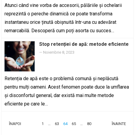
Atunci când vine vorba de accesorii, pălăriile și ochelarii
reprezintă o pereche dinamică ce poate transforma
instantaneu orice ținută obișnuită într-una cu adevărat
remarcabilă. Descoperă cum poți asorta cu succes…
Stop retenției de apă: metode eficiente
—
Noiembrie 8, 2023
Retenția de apă este o problemă comună și neplăcută
pentru mulți oameni. Acest fenomen poate duce la umflarea
și disconfortul general, dar există mai multe metode
eficiente pe care le…
PAGINAȚIE
ÎNAPOI
1
…
63
64
65
…
80
ÎNAINTE
ARTICOLE