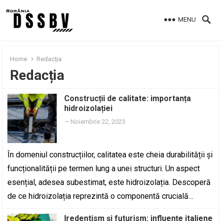
MENU
Home
Redacția
Redacția
Construcții de calitate: importanța
hidroizolației
—
Noiembrie 22, 2023
În domeniul construcțiilor, calitatea este cheia durabilității și
funcționalității pe termen lung a unei structuri. Un aspect
esențial, adesea subestimat, este hidroizolația. Descoperă
de ce hidroizolația reprezintă o componentă crucială…
Iredentism și futurism: influențe italiene