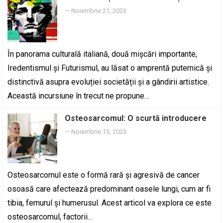
—
Noiembrie 21, 2023
În panorama culturală italiană, două mișcări importante,
Iredentismul și Futurismul, au lăsat o amprentă puternică și
distinctivă asupra evoluției societății și a gândirii artistice.
Această incursiune în trecut ne propune…
Osteosarcomul: O scurtă introducere
—
Noiembrie 15, 2023
Osteosarcomul este o formă rară și agresivă de cancer
osoasă care afectează predominant oasele lungi, cum ar fi
tibia, femurul și humerusul. Acest articol va explora ce este
osteosarcomul, factorii…