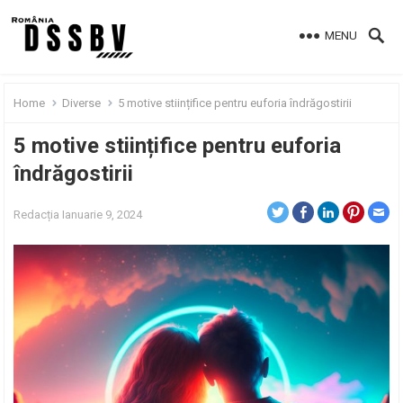
MENU
Home
Diverse
5 motive stiințifice pentru euforia îndrăgostirii
5 motive stiințifice pentru euforia
îndrăgostirii
Redacția
Ianuarie 9, 2024