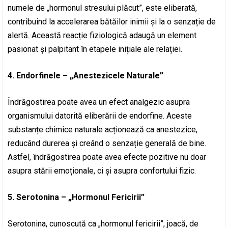
numele de „hormonul stresului plăcut”, este eliberată,
contribuind la accelerarea bătăilor inimii și la o senzație de
alertă. Această reacție fiziologică adaugă un element
pasionat și palpitant în etapele inițiale ale relației.
4. Endorfinele – „Anestezicele Naturale”
Îndrăgostirea poate avea un efect analgezic asupra
organismului datorită eliberării de endorfine. Aceste
substanțe chimice naturale acționează ca anestezice,
reducând durerea și creând o senzație generală de bine.
Astfel, îndrăgostirea poate avea efecte pozitive nu doar
asupra stării emoționale, ci și asupra confortului fizic.
5. Serotonina – „Hormonul Fericirii”
Serotonina, cunoscută ca „hormonul fericirii”, joacă, de