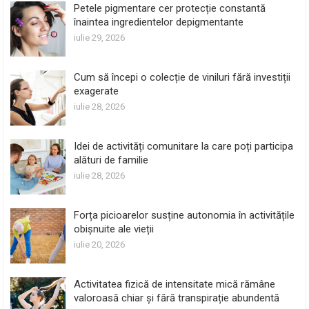
Petele pigmentare cer protecție constantă
înaintea ingredientelor depigmentante
iulie 29, 2026
Cum să începi o colecție de viniluri fără investiții
exagerate
iulie 28, 2026
Idei de activități comunitare la care poți participa
alături de familie
iulie 28, 2026
Forța picioarelor susține autonomia în activitățile
obișnuite ale vieții
iulie 20, 2026
Activitatea fizică de intensitate mică rămâne
valoroasă chiar și fără transpirație abundentă