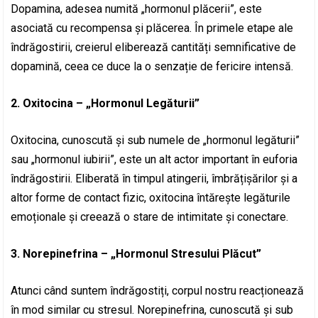
Dopamina, adesea numită „hormonul plăcerii”, este
asociată cu recompensa și plăcerea. În primele etape ale
îndrăgostirii, creierul eliberează cantități semnificative de
dopamină, ceea ce duce la o senzație de fericire intensă.
2. Oxitocina – „Hormonul Legăturii”
Oxitocina, cunoscută și sub numele de „hormonul legăturii”
sau „hormonul iubirii”, este un alt actor important în euforia
îndrăgostirii. Eliberată în timpul atingerii, îmbrățișărilor și a
altor forme de contact fizic, oxitocina întărește legăturile
emoționale și creează o stare de intimitate și conectare.
3. Norepinefrina – „Hormonul Stresului Plăcut”
Atunci când suntem îndrăgostiți, corpul nostru reacționează
în mod similar cu stresul. Norepinefrina, cunoscută și sub