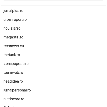
jurnalplus.ro
urbanreport.ro
noulziar.ro
megastiri.ro
textnews.eu
thetask.ro
zonapopesti.ro
teamweb.ro
headidea.ro
jurnalpersonal.ro
nutriscore.ro