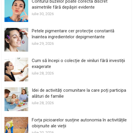
Conturul buzelor poate corecta discret
asimetriile fără depășiri evidente
iulie 30, 2026
Petele pigmentare cer protecție constantă
înaintea ingredientelor depigmentante
iulie 29, 2026
Cum să începi o colecție de viniluri fără investiții
exagerate
iulie 28, 2026
Idei de activități comunitare la care poți participa
alături de familie
iulie 28, 2026
Forța picioarelor susține autonomia în activitățile
obișnuite ale vieții
iulie 20, 2026