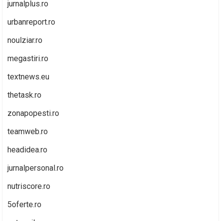
jurnalplus.ro
urbanreport.ro
noulziar.ro
megastiri.ro
textnews.eu
thetask.ro
zonapopesti.ro
teamweb.ro
headidea.ro
jurnalpersonal.ro
nutriscore.ro
5oferte.ro