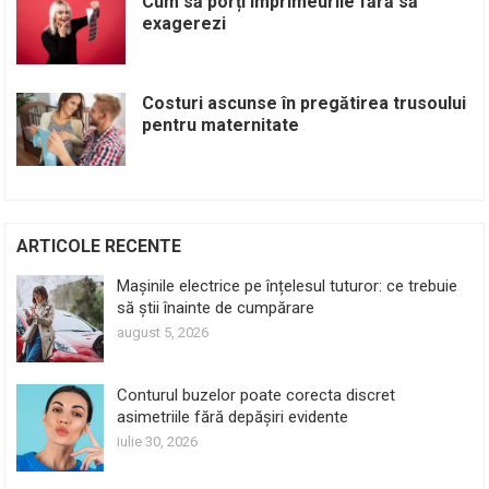
Cum să porți imprimeurile fără să
exagerezi
Costuri ascunse în pregătirea trusoului
pentru maternitate
ARTICOLE RECENTE
Mașinile electrice pe înțelesul tuturor: ce trebuie
să știi înainte de cumpărare
august 5, 2026
Conturul buzelor poate corecta discret
asimetriile fără depășiri evidente
iulie 30, 2026