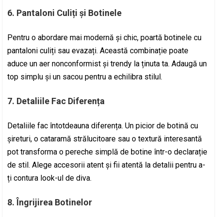
6.
Pantaloni Culiți și Botinele
Pentru o abordare mai modernă și chic, poartă botinele cu
pantaloni culiți sau evazați. Această combinație poate
aduce un aer nonconformist și trendy la ținuta ta. Adaugă un
top simplu și un sacou pentru a echilibra stilul.
7.
Detaliile Fac Diferența
Detaliile fac întotdeauna diferența. Un picior de botină cu
șireturi, o cataramă strălucitoare sau o textură interesantă
pot transforma o pereche simplă de botine într-o declarație
de stil. Alege accesorii atent și fii atentă la detalii pentru a-
ți contura look-ul de diva.
8.
Îngrijirea Botinelor