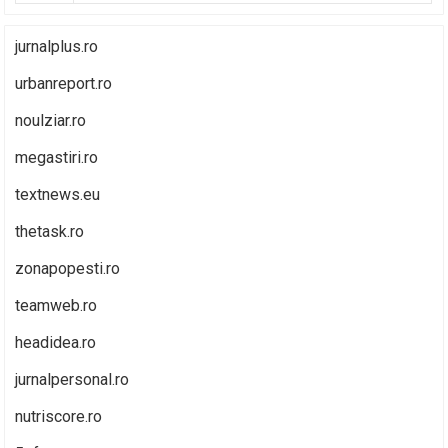
jurnalplus.ro
urbanreport.ro
noulziar.ro
megastiri.ro
textnews.eu
thetask.ro
zonapopesti.ro
teamweb.ro
headidea.ro
jurnalpersonal.ro
nutriscore.ro