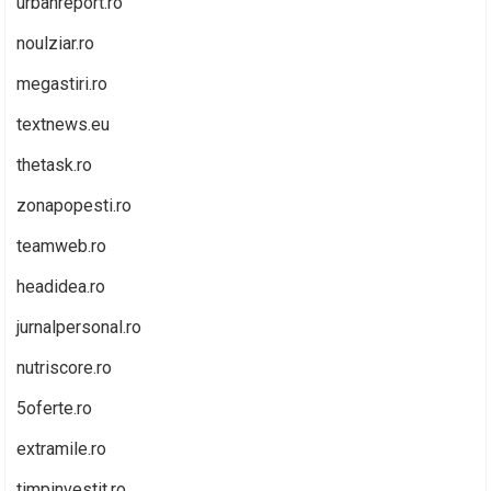
urbanreport.ro
noulziar.ro
megastiri.ro
textnews.eu
thetask.ro
zonapopesti.ro
teamweb.ro
headidea.ro
jurnalpersonal.ro
nutriscore.ro
5oferte.ro
extramile.ro
timpinvestit.ro