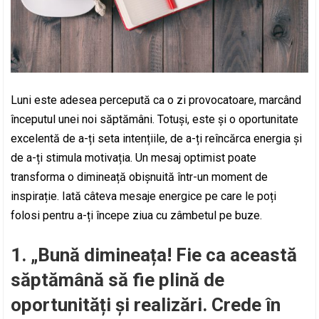
Luni este adesea percepută ca o zi provocatoare, marcând
începutul unei noi săptămâni. Totuși, este și o oportunitate
excelentă de a-ți seta intențiile, de a-ți reîncărca energia și
de a-ți stimula motivația. Un mesaj optimist poate
transforma o dimineață obișnuită într-un moment de
inspirație. Iată câteva mesaje energice pe care le poți
folosi pentru a-ți începe ziua cu zâmbetul pe buze.
1. „Bună dimineața! Fie ca această
săptămână să fie plină de
oportunități și realizări. Crede în