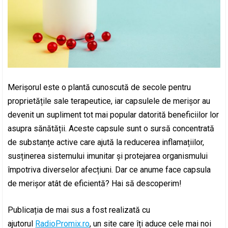
Merișorul este o plantă cunoscută de secole pentru
proprietățile sale terapeutice, iar capsulele de merișor au
devenit un supliment tot mai popular datorită beneficiilor lor
asupra sănătății. Aceste capsule sunt o sursă concentrată
de substanțe active care ajută la reducerea inflamațiilor,
susținerea sistemului imunitar și protejarea organismului
împotriva diverselor afecțiuni. Dar ce anume face capsula
de merișor atât de eficientă? Hai să descoperim!
Publicația de mai sus a fost realizată cu
ajutorul
RadioPromix.ro
, un site care îți aduce cele mai noi