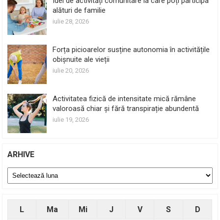
Idei de activități comunitare la care poți participa
alături de familie
iulie 28, 2026
Forța picioarelor susține autonomia în activitățile
obișnuite ale vieții
iulie 20, 2026
Activitatea fizică de intensitate mică rămâne
valoroasă chiar și fără transpirație abundentă
iulie 19, 2026
ARHIVE
Arhive
L
Ma
Mi
J
V
S
D