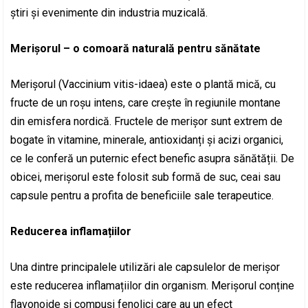
știri și evenimente din industria muzicală.
Merișorul – o comoară naturală pentru sănătate
Merișorul (Vaccinium vitis-idaea) este o plantă mică, cu
fructe de un roșu intens, care crește în regiunile montane
din emisfera nordică. Fructele de merișor sunt extrem de
bogate în vitamine, minerale, antioxidanți și acizi organici,
ce le conferă un puternic efect benefic asupra sănătății. De
obicei, merișorul este folosit sub formă de suc, ceai sau
capsule pentru a profita de beneficiile sale terapeutice.
Reducerea inflamațiilor
Una dintre principalele utilizări ale capsulelor de merișor
este reducerea inflamațiilor din organism. Merișorul conține
flavonoide și compuși fenolici care au un efect