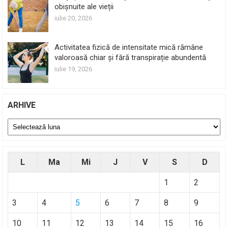
obișnuite ale vieții
iulie 20, 2026
Activitatea fizică de intensitate mică rămâne
valoroasă chiar și fără transpirație abundentă
iulie 19, 2026
ARHIVE
Arhive
L
Ma
Mi
J
V
S
D
1
2
3
4
5
6
7
8
9
10
11
12
13
14
15
16