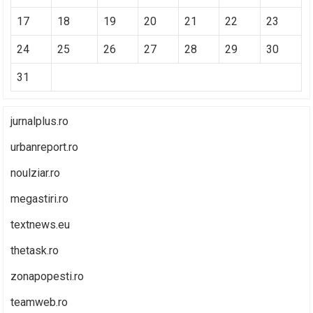
17
18
19
20
21
22
23
24
25
26
27
28
29
30
31
jurnalplus.ro
urbanreport.ro
noulziar.ro
megastiri.ro
textnews.eu
thetask.ro
zonapopesti.ro
teamweb.ro