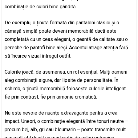
combinație de culori bine gândită.
De exemplu, o ținută formată din pantaloni clasici și o
cămașă simplă poate deveni memorabilă dacă este
completată cu un ceas elegant, o geantă de calitate sau o
pereche de pantofi bine aleși. Accentul atrage atenția fără
să încarce vizual întregul outfit.
Culorile joacă, de asemenea, un rol esențial. Mulți oameni
aleg combinații sigure, dar lipsite de personalitate. În
schimb, o ținută memorabilă folosește culorile inteligent,
fie prin contrast, fie prin armonie cromatică.
Nu este nevoie de nuanțe extravagante pentru a crea
impact. Uneori, o combinație elegantă între tonuri neutre –
precum bej, alb, gri sau bleumarin – poate transmite mult
mai mult stil decât un mix haotic de culori puternice.