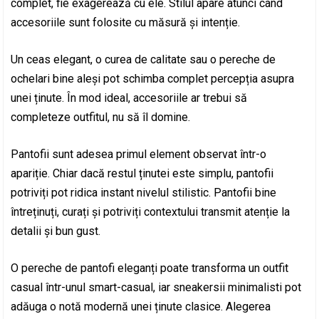
complet, fie exagerează cu ele. Stilul apare atunci când
accesoriile sunt folosite cu măsură și intenție.
Un ceas elegant, o curea de calitate sau o pereche de
ochelari bine aleși pot schimba complet percepția asupra
unei ținute. În mod ideal, accesoriile ar trebui să
completeze outfitul, nu să îl domine.
Pantofii sunt adesea primul element observat într-o
apariție. Chiar dacă restul ținutei este simplu, pantofii
potriviți pot ridica instant nivelul stilistic. Pantofii bine
întreținuți, curați și potriviți contextului transmit atenție la
detalii și bun gust.
O pereche de pantofi eleganți poate transforma un outfit
casual într-unul smart-casual, iar sneakersii minimalisti pot
adăuga o notă modernă unei ținute clasice. Alegerea