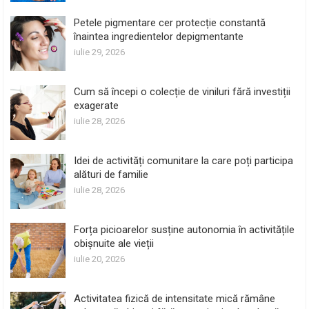
Petele pigmentare cer protecție constantă
înaintea ingredientelor depigmentante
iulie 29, 2026
Cum să începi o colecție de viniluri fără investiții
exagerate
iulie 28, 2026
Idei de activități comunitare la care poți participa
alături de familie
iulie 28, 2026
Forța picioarelor susține autonomia în activitățile
obișnuite ale vieții
iulie 20, 2026
Activitatea fizică de intensitate mică rămâne