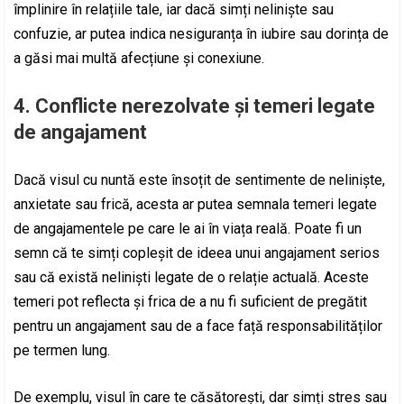
împlinire în relațiile tale, iar dacă simți neliniște sau
confuzie, ar putea indica nesiguranța în iubire sau dorința de
a găsi mai multă afecțiune și conexiune.
4.
Conflicte nerezolvate și temeri legate
de angajament
Dacă visul cu nuntă este însoțit de sentimente de neliniște,
anxietate sau frică, acesta ar putea semnala temeri legate
de angajamentele pe care le ai în viața reală. Poate fi un
semn că te simți copleșit de ideea unui angajament serios
sau că există neliniști legate de o relație actuală. Aceste
temeri pot reflecta și frica de a nu fi suficient de pregătit
pentru un angajament sau de a face față responsabilităților
pe termen lung.
De exemplu, visul în care te căsătorești, dar simți stres sau