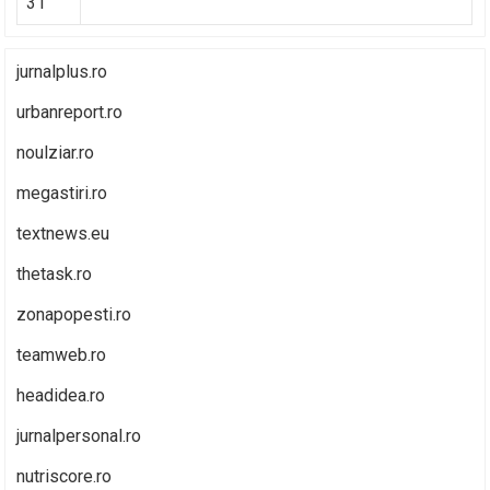
31
jurnalplus.ro
urbanreport.ro
noulziar.ro
megastiri.ro
textnews.eu
thetask.ro
zonapopesti.ro
teamweb.ro
headidea.ro
jurnalpersonal.ro
nutriscore.ro