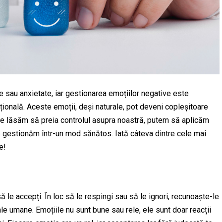
țe sau anxietate, iar gestionarea emoțiilor negative este
ională. Aceste emoții, deși naturale, pot deveni copleșitoare
le lăsăm să preia controlul asupra noastră, putem să aplicăm
le gestionăm într-un mod sănătos. Iată câteva dintre cele mai
e!
 le accepți. În loc să le respingi sau să le ignori, recunoaște-le
ale umane. Emoțiile nu sunt bune sau rele, ele sunt doar reacții