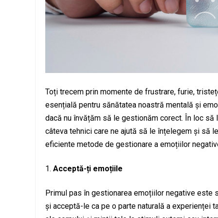
Toți trecem prin momente de frustrare, furie, triste
esențială pentru sănătatea noastră mentală și emoț
dacă nu învățăm să le gestionăm corect. În loc să 
câteva tehnici care ne ajută să le înțelegem și să 
eficiente metode de gestionare a emoțiilor negativ
Acceptă-ți emoțiile
Primul pas în gestionarea emoțiilor negative este să
și acceptă-le ca pe o parte naturală a experienței t