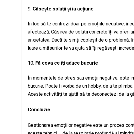
Găsește soluții și ia acțiune
În loc să te centrezi doar pe emoțiile negative, înce
afectează. Găsirea de soluții concrete îți va oferi u
anxietatea. Dacă te simți copleșit de o problemă, î
luare a măsurilor te va ajuta să îți regăsești încred
Fă ceva ce îți aduce bucurie
În momentele de stres sau emoții negative, este imp
bucurie. Poate fi vorba de un hobby, de a te plimba 
Aceste activități te ajută să te deconectezi de la gâ
Concluzie
Gestionarea emoțiilor negative este un proces conti
aceste tehnici – de la respirație profundă și mindf