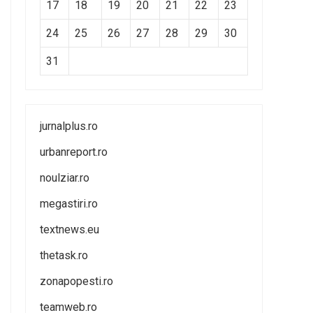
17
18
19
20
21
22
23
24
25
26
27
28
29
30
31
jurnalplus.ro
urbanreport.ro
noulziar.ro
megastiri.ro
textnews.eu
thetask.ro
zonapopesti.ro
teamweb.ro