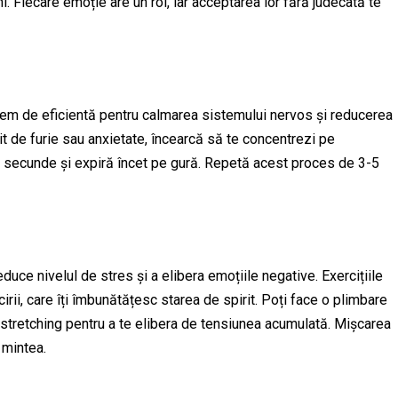
rni. Fiecare emoție are un rol, iar acceptarea lor fără judecată te
rem de eficientă pentru calmarea sistemului nervos și reducerea
șit de furie sau anxietate, încearcă să te concentrezi pe
eva secunde și expiră încet pe gură. Repetă acest proces de 3-5
uce nivelul de stres și a elibera emoțiile negative. Exercițiile
cirii, care îți îmbunătățesc starea de spirit. Poți face o plimbare
e stretching pentru a te elibera de tensiunea acumulată. Mișcarea
 mintea.