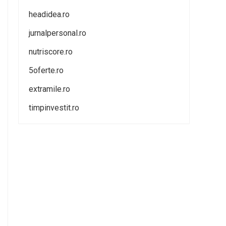
headidea.ro
jurnalpersonal.ro
nutriscore.ro
5oferte.ro
extramile.ro
timpinvestit.ro