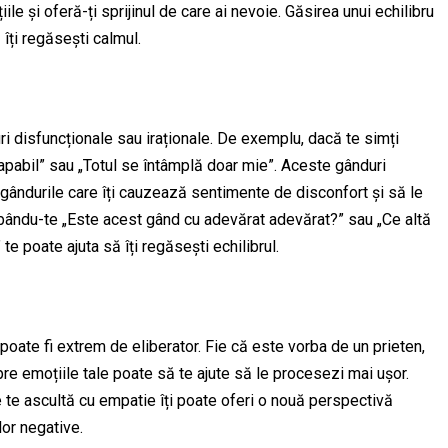
ile și oferă-ți sprijinul de care ai nevoie. Găsirea unui echilibru
 îți regăsești calmul.
i disfuncționale sau iraționale. De exemplu, dacă te simți
 capabil” sau „Totul se întâmplă doar mie”. Aceste gânduri
 gândurile care îți cauzează sentimente de disconfort și să le
trebându-te „Este acest gând cu adevărat adevărat?” sau „Ce altă
e poate ajuta să îți regăsești echilibrul.
poate fi extrem de eliberator. Fie că este vorba de un prieten,
re emoțiile tale poate să te ajute să le procesezi mai ușor.
 te ascultă cu empatie îți poate oferi o nouă perspectivă
lor negative.