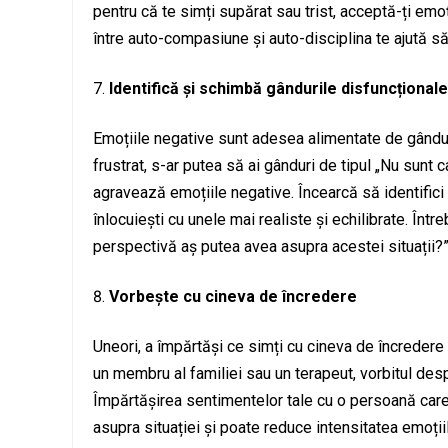
pentru că te simți supărat sau trist, acceptă-ți emoți
între auto-compasiune și auto-disciplina te ajută să
Identifică și schimbă gândurile disfuncționale
Emoțiile negative sunt adesea alimentate de gândur
frustrat, s-ar putea să ai gânduri de tipul „Nu sunt
agravează emoțiile negative. Încearcă să identifici
înlocuiești cu unele mai realiste și echilibrate. În
perspectivă aș putea avea asupra acestei situații?” t
Vorbește cu cineva de încredere
Uneori, a împărtăși ce simți cu cineva de încredere 
un membru al familiei sau un terapeut, vorbitul desp
Împărtășirea sentimentelor tale cu o persoană care
asupra situației și poate reduce intensitatea emoții