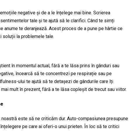
moțiile negative și de a le înțelege mai bine. Scrierea
entimentelor tale și te ajută să le clarifici. Când te simți
al ce anume te deranjează. Acest proces de a pune pe hârtie ce
i soluții la problemele tale.
tient în momentul actual, fără a te lăsa prins în gânduri sau
egative, încearcă să te concentrezi pe respirație sau pe
dfulness-ului te ajută să te detașezi de gândurile care îți
 mai mult în prezent, fără a te lăsa copleșit de trecut sau viitor.
ne
a noastră este să ne criticăm dur. Auto-compasiunea presupune
 înțelegere pe care ai oferi-o unui prieten. În loc să te critici