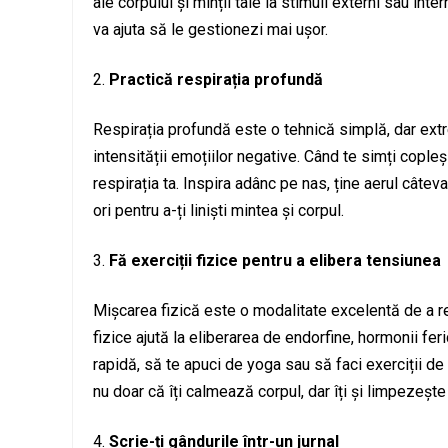
ale corpului și minții tale la stimuli externi sau inte
va ajuta să le gestionezi mai ușor.
Practică respirația profundă
Respirația profundă este o tehnică simplă, dar ext
intensității emoțiilor negative. Când te simți cople
respirația ta. Inspira adânc pe nas, ține aerul cât
ori pentru a-ți liniști mintea și corpul.
Fă exerciții fizice pentru a elibera tensiunea
Mișcarea fizică este o modalitate excelentă de a red
fizice ajută la eliberarea de endorfine, hormonii feri
rapidă, să te apuci de yoga sau să faci exerciții d
nu doar că îți calmează corpul, dar îți și limpezește
Scrie-ți gândurile într-un jurnal