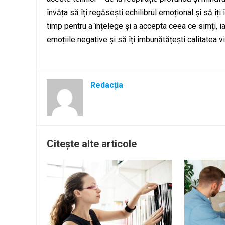
învăța să îți regăsești echilibrul emoțional și să îț
timp pentru a înțelege și a accepta ceea ce simți, i
emoțiile negative și să îți îmbunătățești calitatea vie
Redacția
Citește alte articole