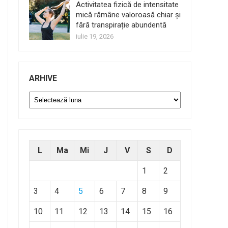
Activitatea fizică de intensitate
mică rămâne valoroasă chiar și
fără transpirație abundentă
iulie 19, 2026
ARHIVE
Arhive
L
Ma
Mi
J
V
S
D
1
2
3
4
5
6
7
8
9
10
11
12
13
14
15
16