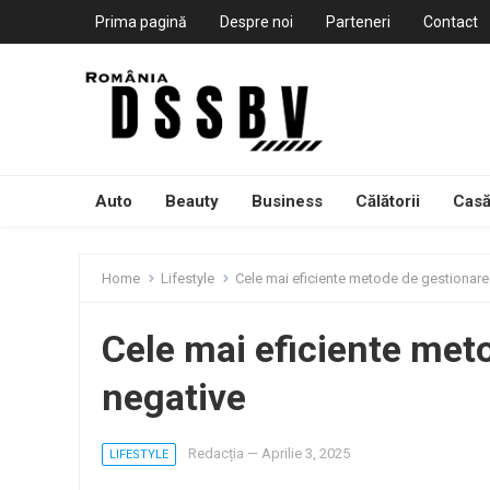
Prima pagină
Despre noi
Parteneri
Contact
Auto
Beauty
Business
Călătorii
Casă
Home
Lifestyle
Cele mai eficiente metode de gestionare 
Cele mai eficiente meto
negative
Redacția
—
Aprilie 3, 2025
LIFESTYLE