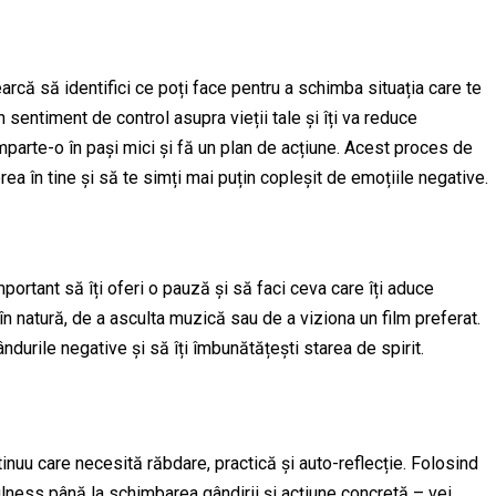
arcă să identifici ce poți face pentru a schimba situația care te
n sentiment de control asupra vieții tale și îți va reduce
mparte-o în pași mici și fă un plan de acțiune. Acest proces de
erea în tine și să te simți mai puțin copleșit de emoțiile negative.
ortant să îți oferi o pauză și să faci ceva care îți aduce
în natură, de a asculta muzică sau de a viziona un film preferat.
ndurile negative și să îți îmbunătățești starea de spirit.
nuu care necesită răbdare, practică și auto-reflecție. Folosind
ulness până la schimbarea gândirii și acțiune concretă – vei