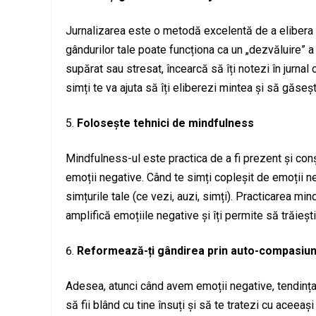
Jurnalizarea este o metodă excelentă de a elibera e
gândurilor tale poate funcționa ca un „dezvăluire” a s
supărat sau stresat, încearcă să îți notezi în jurn
simți te va ajuta să îți eliberezi mintea și să găseșt
Folosește tehnici de mindfulness
Mindfulness-ul este practica de a fi prezent și conș
emoții negative. Când te simți copleșit de emoții n
simțurile tale (ce vezi, auzi, simți). Practicarea min
amplifică emoțiile negative și îți permite să trăiești
Reformează-ți gândirea prin auto-compasiu
Adesea, atunci când avem emoții negative, tendinț
să fii blând cu tine însuți și să te tratezi cu aceeași