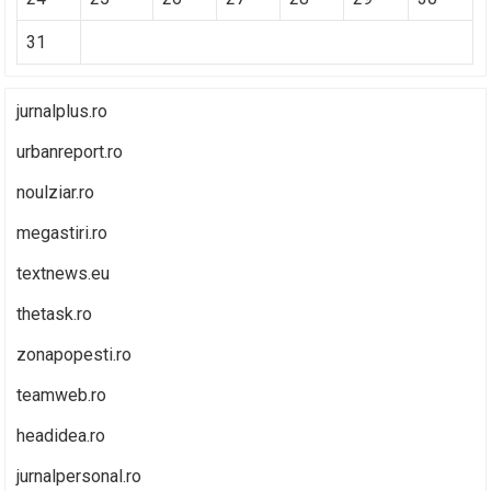
31
jurnalplus.ro
urbanreport.ro
noulziar.ro
megastiri.ro
textnews.eu
thetask.ro
zonapopesti.ro
teamweb.ro
headidea.ro
jurnalpersonal.ro