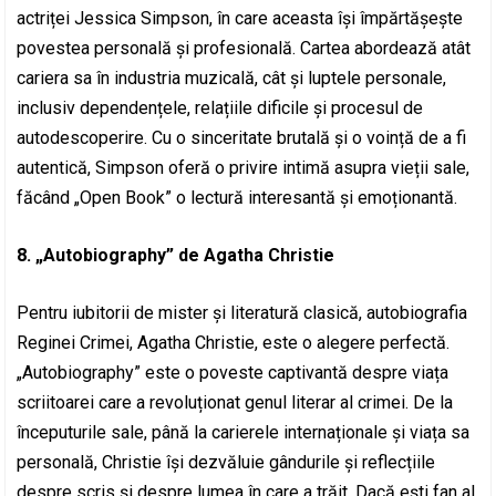
actriței Jessica Simpson, în care aceasta își împărtășește
povestea personală și profesională. Cartea abordează atât
cariera sa în industria muzicală, cât și luptele personale,
inclusiv dependențele, relațiile dificile și procesul de
autodescoperire. Cu o sinceritate brutală și o voință de a fi
autentică, Simpson oferă o privire intimă asupra vieții sale,
făcând „Open Book” o lectură interesantă și emoționantă.
8. „Autobiography” de Agatha Christie
Pentru iubitorii de mister și literatură clasică, autobiografia
Reginei Crimei, Agatha Christie, este o alegere perfectă.
„Autobiography” este o poveste captivantă despre viața
scriitoarei care a revoluționat genul literar al crimei. De la
începuturile sale, până la carierele internaționale și viața sa
personală, Christie își dezvăluie gândurile și reflecțiile
despre scris și despre lumea în care a trăit. Dacă ești fan al