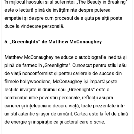
în mijlocul haosului și al suferinței. „The Beauty in Breaking”
este o lectură plină de învățăminte despre puterea
empatiei și despre cum procesul de a ajuta pe alții poate
duce la vindecare personală.
5. „Greenlights” de Matthew McConaughey
Matthew McConaughey ne aduce o autobiografie inedită și
plină de farmec în „Greenlights”. Cunoscut pentru stilul său
de viață nonconformist și pentru carierele de succes din
filmele hollywoodiene, McConaughey își împărtășește
lecțiile învățate în drumul său. „Greenlights” este o
combinație între povestiri personale, reflecții asupra
carierei și înțelepciune despre viață, toate prezentate într-
un stil autentic și ușor de urmărit. Cartea este la fel de plină
de energie și inspirație ca și actorul care o scrie.