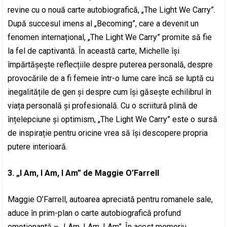
revine cu o nouă carte autobiografică, „The Light We Carry”.
După succesul imens al „Becoming”, care a devenit un
fenomen internațional, „The Light We Carry” promite să fie
la fel de captivantă. În această carte, Michelle își
împărtășește reflecțiile despre puterea personală, despre
provocările de a fi femeie într-o lume care încă se luptă cu
inegalitățile de gen și despre cum își găsește echilibrul în
viața personală și profesională. Cu o scriitură plină de
înțelepciune și optimism, „The Light We Carry” este o sursă
de inspirație pentru oricine vrea să își descopere propria
putere interioară.
3. „I Am, I Am, I Am” de Maggie O’Farrell
Maggie O’Farrell, autoarea apreciată pentru romanele sale,
aduce în prim-plan o carte autobiografică profund
emoționantă – „I Am, I Am, I Am”. În acest memoriu,