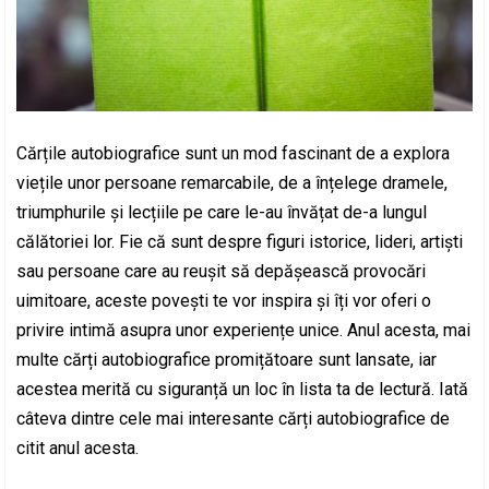
Cărțile autobiografice sunt un mod fascinant de a explora
viețile unor persoane remarcabile, de a înțelege dramele,
triumphurile și lecțiile pe care le-au învățat de-a lungul
călătoriei lor. Fie că sunt despre figuri istorice, lideri, artiști
sau persoane care au reușit să depășească provocări
uimitoare, aceste povești te vor inspira și îți vor oferi o
privire intimă asupra unor experiențe unice. Anul acesta, mai
multe cărți autobiografice promițătoare sunt lansate, iar
acestea merită cu siguranță un loc în lista ta de lectură. Iată
câteva dintre cele mai interesante cărți autobiografice de
citit anul acesta.