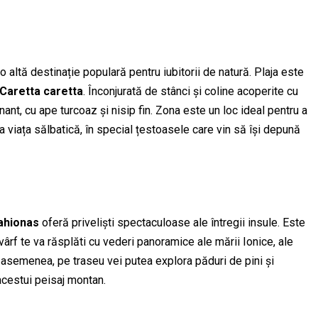
o altă destinație populară pentru iubitorii de natură. Plaja este
Caretta caretta
. Înconjurată de stânci și coline acoperite cu
ant, cu ape turcoaz și nisip fin. Zona este un loc ideal pentru a
rva viața sălbatică, în special țestoasele care vin să își depună
ahionas
oferă priveliști spectaculoase ale întregii insule. Este
 vârf te va răsplăti cu vederi panoramice ale mării Ionice, ale
De asemenea, pe traseu vei putea explora păduri de pini și
acestui peisaj montan.