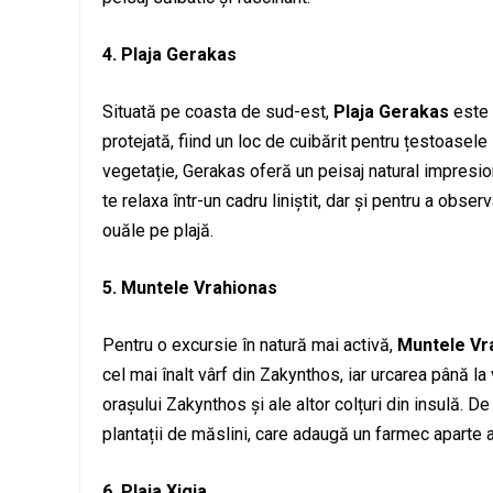
4. Plaja Gerakas
Situată pe coasta de sud-est,
Plaja Gerakas
este 
protejată, fiind un loc de cuibărit pentru țestoasele
vegetație, Gerakas oferă un peisaj natural impresion
te relaxa într-un cadru liniștit, dar și pentru a obse
ouăle pe plajă.
5. Muntele Vrahionas
Pentru o excursie în natură mai activă,
Muntele Vr
cel mai înalt vârf din Zakynthos, iar urcarea până la
orașului Zakynthos și ale altor colțuri din insulă. 
plantații de măslini, care adaugă un farmec aparte 
6. Plaja Xigia