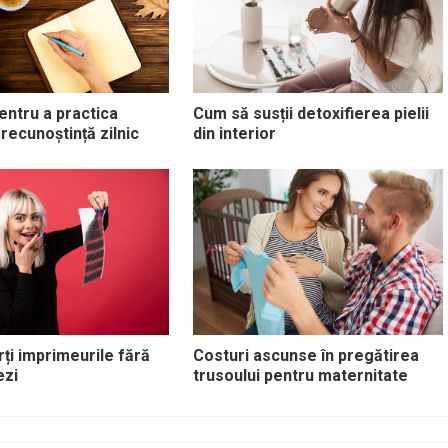
entru a practica
Cum să susții detoxifierea pielii
 recunoștință zilnic
din interior
ți imprimeurile fără
Costuri ascunse în pregătirea
ezi
trusoului pentru maternitate