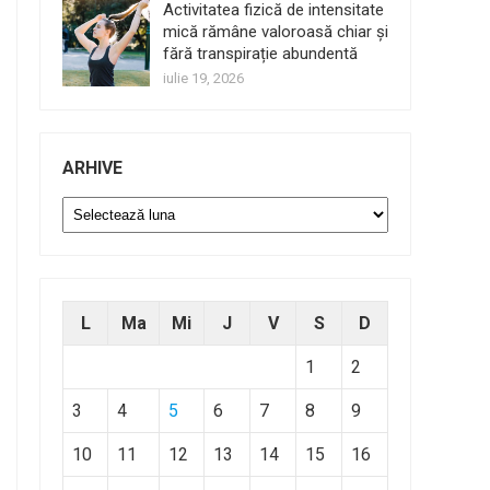
Activitatea fizică de intensitate
mică rămâne valoroasă chiar și
fără transpirație abundentă
iulie 19, 2026
ARHIVE
Arhive
L
Ma
Mi
J
V
S
D
1
2
3
4
5
6
7
8
9
10
11
12
13
14
15
16