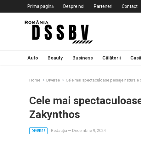
Prima pagină
Despre noi
Parteneri
Contact
Auto
Beauty
Business
Călătorii
Casă
Home
Diverse
Cele mai spectaculoase peisaje naturale
Cele mai spectaculoase
Zakynthos
Redacția
—
Decembrie 9, 2024
DIVERSE