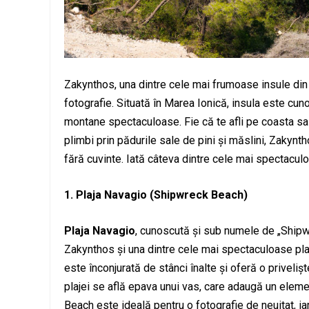
Zakynthos, una dintre cele mai frumoase insule din G
fotografie. Situată în Marea Ionică, insula este cuno
montane spectaculoase. Fie că te afli pe coasta sa
plimbi prin pădurile sale de pini și măslini, Zakynt
fără cuvinte. Iată câteva dintre cele mai spectacul
1. Plaja Navagio (Shipwreck Beach)
Plaja Navagio
, cunoscută și sub numele de „Shipwr
Zakynthos și una dintre cele mai spectaculoase plaj
este înconjurată de stânci înalte și oferă o priveliș
plajei se află epava unui vas, care adaugă un elem
Beach este ideală pentru o fotografie de neuitat, ia