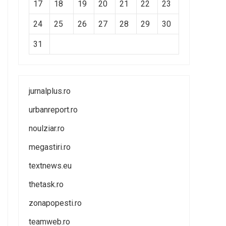
17
18
19
20
21
22
23
24
25
26
27
28
29
30
31
jurnalplus.ro
urbanreport.ro
noulziar.ro
megastiri.ro
textnews.eu
thetask.ro
zonapopesti.ro
teamweb.ro