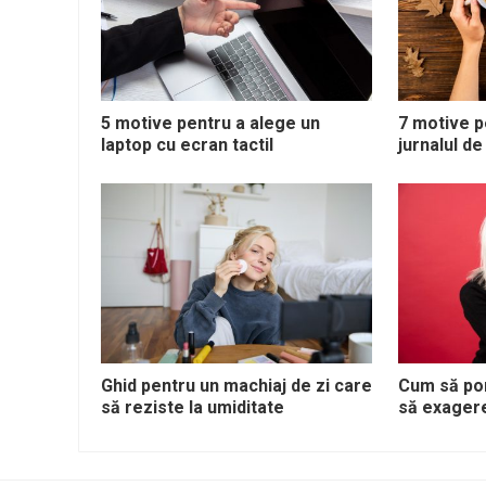
5 motive pentru a alege un
7 motive p
laptop cu ecran tactil
jurnalul de
Ghid pentru un machiaj de zi care
Cum să por
să reziste la umiditate
să exager