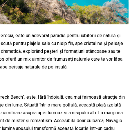
recia, este un adevărat paradis pentru iubitorii de natură și
scută pentru plajele sale cu nisip fin, ape cristaline și peisaje
 dramatică, explorând peșteri și formațiuni stâncoase sau te
hos oferă un mix uimitor de frumuseți naturale care te vor lăsa
oase peisaje naturale de pe insulă.
eck Beach”, este, fără îndoială, cea mai faimoasă atracție din
e din lume. Situată într-o mare golfulă, această plajă izolată
te uimitoare asupra apei turcoaz și a nisipului alb. La marginea
ent de mister și romantism. Accesibilă doar cu barca, Navagio
r lumina apusului transformă această locație într-un cadru