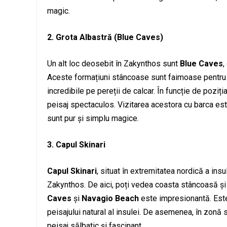
magic.
2. Grota Albastră (Blue Caves)
Un alt loc deosebit în Zakynthos sunt
Blue Caves
,
Aceste formațiuni stâncoase sunt faimoase pentru apa
incredibile pe pereții de calcar. În funcție de poziț
peisaj spectaculos. Vizitarea acestora cu barca este 
sunt pur și simplu magice.
3. Capul Skinari
Capul Skinari
, situat în extremitatea nordică a in
Zakynthos. De aici, poți vedea coasta stâncoasă și
Caves
și
Navagio Beach
este impresionantă. Este
peisajului natural al insulei. De asemenea, în zonă 
peisaj sălbatic și fascinant.