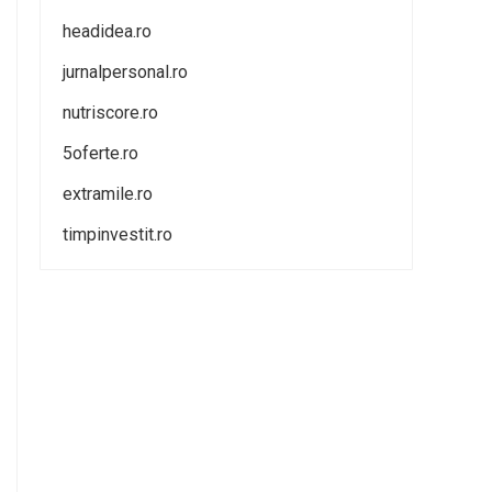
headidea.ro
jurnalpersonal.ro
nutriscore.ro
5oferte.ro
extramile.ro
timpinvestit.ro