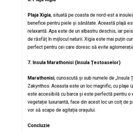
Plaja Xigia
, situată pe coasta de nord-est a insule
benefice pentru piele și sănătate. Această plajă est
relaxantă. Apa este de un albastru deschis, iar peis
de răsfăț în mijlocul naturii. Xigia este mai puțin 
perfect pentru cei care doresc să evite aglomerația
7. Insula Marathonisi (Insula Țestoaselor)
Marathonisi
, cunoscută și sub numele de „Insula Ț
Zakynthos. Aceasta este un loc magnific, cu plaje i
este accesibilă cu barca și este perfectă pentru o ex
vegetație luxuriantă, face din acest loc un colț de p
vor să scape de agitația orașului.
Concluzie