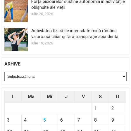
Forța picioarelor susține autonomia în activitățile
obișnuite ale vieții
iulie 20, 2026
Activitatea fizică de intensitate mică rămâne
valoroasă chiar și fără transpirație abundentă
iulie 19, 2026
ARHIVE
Arhive
L
Ma
Mi
J
V
S
D
1
2
3
4
5
6
7
8
9