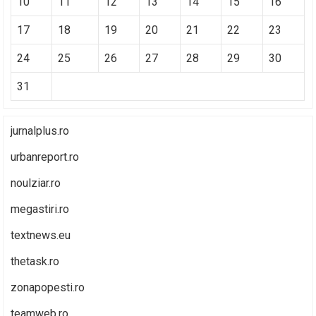
10
11
12
13
14
15
16
17
18
19
20
21
22
23
24
25
26
27
28
29
30
31
jurnalplus.ro
urbanreport.ro
noulziar.ro
megastiri.ro
textnews.eu
thetask.ro
zonapopesti.ro
teamweb.ro