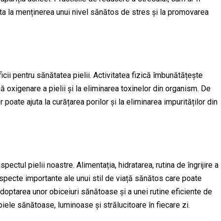
juta la menținerea unui nivel sănătos de stres și la promovarea
cii pentru sănătatea pielii. Activitatea fizică îmbunătățește
ă oxigenare a pielii și la eliminarea toxinelor din organism. De
 poate ajuta la curățarea porilor și la eliminarea impurităților din
spectul pielii noastre. Alimentația, hidratarea, rutina de îngrijire a
te aspecte importante ale unui stil de viață sănătos care poate
 adoptarea unor obiceiuri sănătoase și a unei rutine eficiente de
 piele sănătoase, luminoase și strălucitoare în fiecare zi.