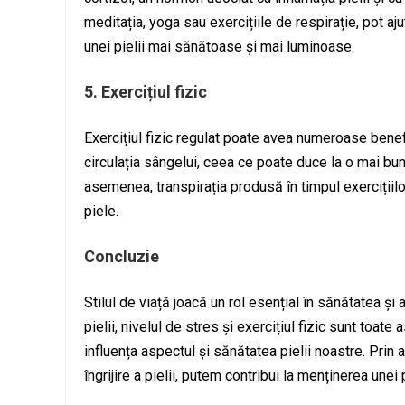
meditația, yoga sau exercițiile de respirație, pot a
unei pielii mai sănătoase și mai luminoase.
5. Exercițiul fizic
Exercițiul fizic regulat poate avea numeroase benefi
circulația sângelui, ceea ce poate duce la o mai bun
asemenea, transpirația produsă în timpul exercițiilor
piele.
Concluzie
Stilul de viață joacă un rol esențial în sănătatea și a
pielii, nivelul de stres și exercițiul fizic sunt toa
influența aspectul și sănătatea pielii noastre. Prin
îngrijire a pielii, putem contribui la menținerea unei