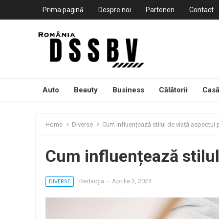
Prima pagină
Despre noi
Parteneri
Contact
Auto
Beauty
Business
Călătorii
Casă
Home
Diverse
Cum influențează stilul de viață aspectul p
Cum influențează stilul 
Redacția
—
Aprilie 3, 2024
DIVERSE