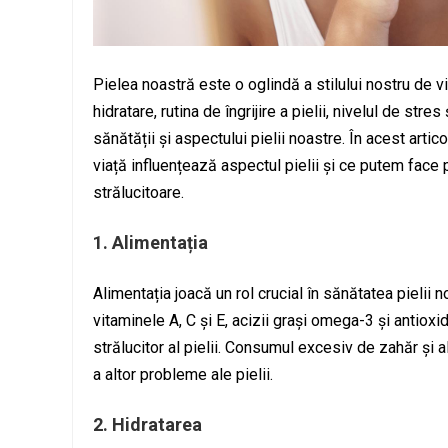
Pielea noastră este o oglindă a stilului nostru de via
hidratare, rutina de îngrijire a pielii, nivelul de str
sănătății și aspectului pielii noastre. În acest artic
viață influențează aspectul pielii și ce putem face
strălucitoare.
1. Alimentația
Alimentația joacă un rol crucial în sănătatea pielii n
vitaminele A, C și E, acizii grași omega-3 și antioxi
strălucitor al pielii. Consumul excesiv de zahăr și a
a altor probleme ale pielii.
2. Hidratarea