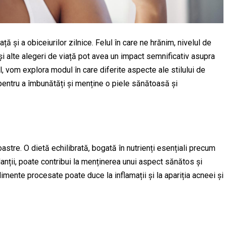
ță și a obiceiurilor zilnice. Felul în care ne hrănim, nivelul de
es și alte alegeri de viață pot avea un impact semnificativ asupra
ol, vom explora modul în care diferite aspecte ale stilului de
 pentru a îmbunătăți și menține o piele sănătoasă și
oastre. O dietă echilibrată, bogată în nutrienți esențiali precum
danții, poate contribui la menținerea unui aspect sănătos și
limente procesate poate duce la inflamații și la apariția acneei și