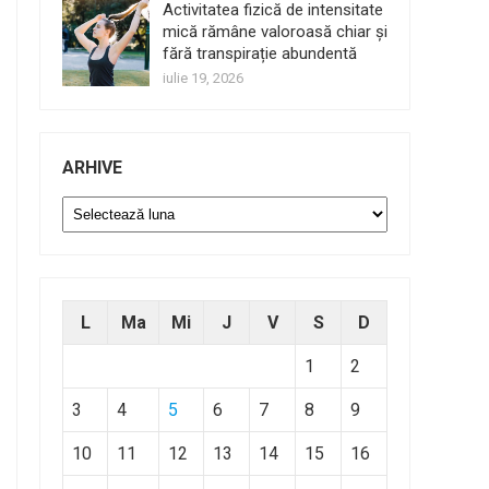
Activitatea fizică de intensitate
mică rămâne valoroasă chiar și
fără transpirație abundentă
iulie 19, 2026
ARHIVE
Arhive
L
Ma
Mi
J
V
S
D
1
2
3
4
5
6
7
8
9
10
11
12
13
14
15
16