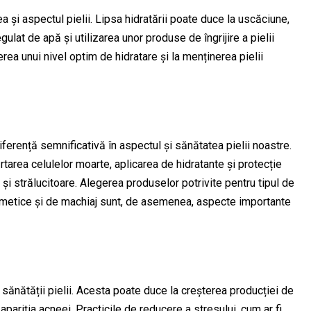
 și aspectul pielii. Lipsa hidratării poate duce la uscăciune,
egulat de apă și utilizarea unor produse de îngrijire a pielii
rea unui nivel optim de hidratare și la menținerea pielii
diferență semnificativă în aspectul și sănătatea pielii noastre.
rtarea celulelor moarte, aplicarea de hidratante și protecție
 și strălucitoare. Alegerea produselor potrivite pentru tipul de
osmetice și de machiaj sunt, de asemenea, aspecte importante
sănătății pielii. Acesta poate duce la creșterea producției de
 apariția acneei. Practicile de reducere a stresului, cum ar fi