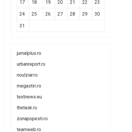
17
18
19
20
21
22
23
24
25
26
27
28
29
30
31
jurnalplus.ro
urbanreport.ro
noulziar.ro
megastiri.ro
textnews.eu
thetask.ro
zonapopesti.ro
teamweb.ro