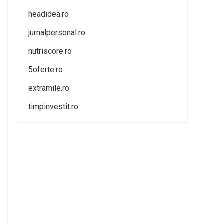
headidea.ro
jurnalpersonal.ro
nutriscore.ro
5oferte.ro
extramile.ro
timpinvestit.ro