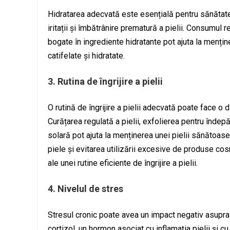
Hidratarea adecvată este esențială pentru sănătatea
iritații și îmbătrânire prematură a pielii. Consumul r
bogate în ingrediente hidratante pot ajuta la menține
catifelate și hidratate.
3. Rutina de îngrijire a pielii
O rutină de îngrijire a pielii adecvată poate face o 
Curățarea regulată a pielii, exfolierea pentru îndepă
solară pot ajuta la menținerea unei pielii sănătoase
piele și evitarea utilizării excesive de produse c
ale unei rutine eficiente de îngrijire a pielii.
4. Nivelul de stres
Stresul cronic poate avea un impact negativ asupra 
cortizol, un hormon asociat cu inflamația pielii și cu