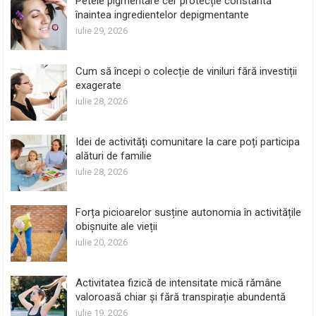
Petele pigmentare cer protecție constantă
înaintea ingredientelor depigmentante
iulie 29, 2026
Cum să începi o colecție de viniluri fără investiții
exagerate
iulie 28, 2026
Idei de activități comunitare la care poți participa
alături de familie
iulie 28, 2026
Forța picioarelor susține autonomia în activitățile
obișnuite ale vieții
iulie 20, 2026
Activitatea fizică de intensitate mică rămâne
valoroasă chiar și fără transpirație abundentă
iulie 19, 2026