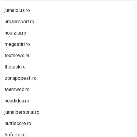
jurnalplus.ro
urbanreport.ro
noulziar.ro
megastiri.ro
textnews.eu
thetask.ro
zonapopesti.ro
teamweb.ro
headidea.ro
jurnalpersonal.ro
nutriscore.ro
5oferte.ro