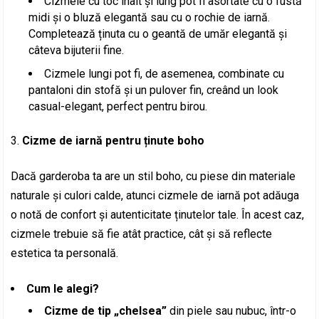
Cizmele cu toc înalt și lung pot fi asortate cu o fustă
midi și o bluză elegantă sau cu o rochie de iarnă.
Completează ținuta cu o geantă de umăr elegantă și
câteva bijuterii fine.
Cizmele lungi pot fi, de asemenea, combinate cu
pantaloni din stofă și un pulover fin, creând un look
casual-elegant, perfect pentru birou.
Cizme de iarnă pentru ținute boho
Dacă garderoba ta are un stil boho, cu piese din materiale
naturale și culori calde, atunci cizmele de iarnă pot adăuga
o notă de confort și autenticitate ținutelor tale. În acest caz,
cizmele trebuie să fie atât practice, cât și să reflecte
estetica ta personală.
Cum le alegi?
Cizme de tip „chelsea”
din piele sau nubuc, într-o