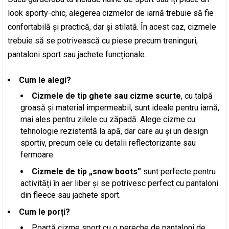
look sporty-chic, alegerea cizmelor de iarnă trebuie să fie
confortabilă și practică, dar și stilată. În acest caz, cizmele
trebuie să se potrivească cu piese precum treninguri,
pantaloni sport sau jachete funcționale.
Cum le alegi?
Cizmele de tip ghete sau cizme scurte
, cu talpă
groasă și material impermeabil, sunt ideale pentru iarnă,
mai ales pentru zilele cu zăpadă. Alege cizme cu
tehnologie rezistentă la apă, dar care au și un design
sportiv, precum cele cu detalii reflectorizante sau
fermoare.
Cizmele de tip „snow boots”
sunt perfecte pentru
activități în aer liber și se potrivesc perfect cu pantaloni
din fleece sau jachete sport.
Cum le porți?
Poartă cizme sport cu o pereche de pantaloni de