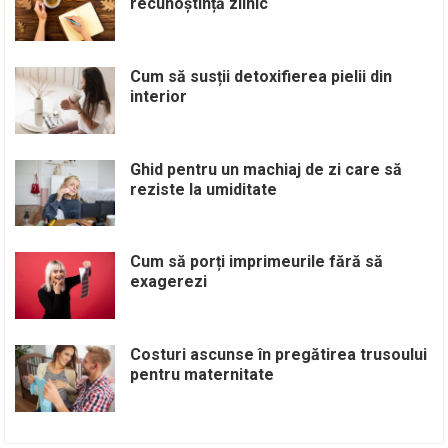
recunoștință zilnic
Cum să susții detoxifierea pielii din
interior
Ghid pentru un machiaj de zi care să
reziste la umiditate
Cum să porți imprimeurile fără să
exagerezi
Costuri ascunse în pregătirea trusoului
pentru maternitate