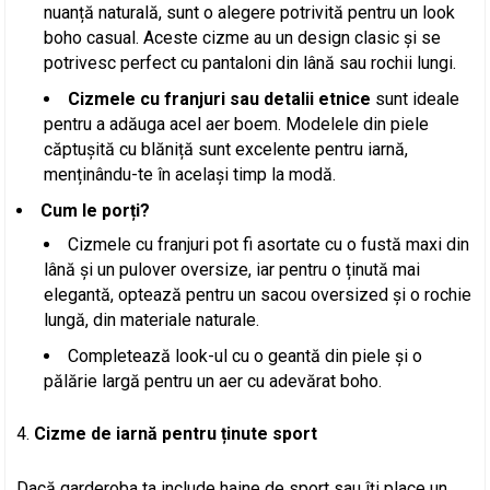
nuanță naturală, sunt o alegere potrivită pentru un look
boho casual. Aceste cizme au un design clasic și se
potrivesc perfect cu pantaloni din lână sau rochii lungi.
Cizmele cu franjuri sau detalii etnice
sunt ideale
pentru a adăuga acel aer boem. Modelele din piele
căptușită cu blăniță sunt excelente pentru iarnă,
menținându-te în același timp la modă.
Cum le porți?
Cizmele cu franjuri pot fi asortate cu o fustă maxi din
lână și un pulover oversize, iar pentru o ținută mai
elegantă, optează pentru un sacou oversized și o rochie
lungă, din materiale naturale.
Completează look-ul cu o geantă din piele și o
pălărie largă pentru un aer cu adevărat boho.
Cizme de iarnă pentru ținute sport
Dacă garderoba ta include haine de sport sau îți place un