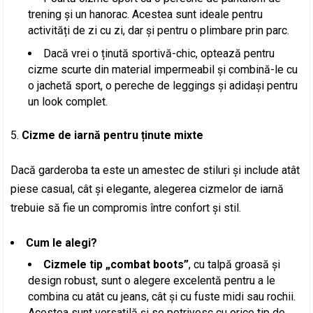
trening și un hanorac. Acestea sunt ideale pentru
activități de zi cu zi, dar și pentru o plimbare prin parc.
Dacă vrei o ținută sportivă-chic, optează pentru
cizme scurte din material impermeabil și combină-le cu
o jachetă sport, o pereche de leggings și adidași pentru
un look complet.
Cizme de iarnă pentru ținute mixte
Dacă garderoba ta este un amestec de stiluri și include atât
piese casual, cât și elegante, alegerea cizmelor de iarnă
trebuie să fie un compromis între confort și stil.
Cum le alegi?
Cizmele tip „combat boots”
, cu talpă groasă și
design robust, sunt o alegere excelentă pentru a le
combina cu atât cu jeans, cât și cu fuste midi sau rochii.
Acestea sunt versatilă și se potrivesc cu orice tip de