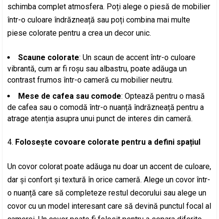
schimba complet atmosfera. Poți alege o piesă de mobilier
într-o culoare îndrăzneață sau poți combina mai multe
piese colorate pentru a crea un decor unic.
Scaune colorate
: Un scaun de accent într-o culoare
vibrantă, cum ar fi roșu sau albastru, poate adăuga un
contrast frumos într-o cameră cu mobilier neutru.
Mese de cafea sau comode
: Optează pentru o masă
de cafea sau o comodă într-o nuanță îndrăzneață pentru a
atrage atenția asupra unui punct de interes din cameră.
Folosește covoare colorate pentru a defini spațiul
Un covor colorat poate adăuga nu doar un accent de culoare,
dar și confort și textură în orice cameră. Alege un covor într-
o nuanță care să completeze restul decorului sau alege un
covor cu un model interesant care să devină punctul focal al