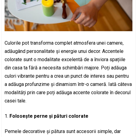
Culorile pot transforma complet atmosfera unei camere,
adăugând personalitate și energie unui decor. Accentele
colorate sunt o modalitate excelentă de a înviora spațiile
din casa ta fără a necesita schimbări majore. Poți adăuga
culori vibrante pentru a crea un punct de interes sau pentru
a adăuga profunzime și dinamism într-o cameră. Iată câteva
modalități prin care poți adăuga accente colorate în decorul
casei tale.
Folosește perne și pături colorate
Pernele decorative și pătura sunt accesorii simple, dar