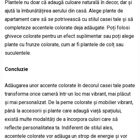
Plantele nu doar că adaugă culoare naturală în decor, dar și
ajută la îmbunătățirea aerului din casă. Alege plante de
apartament care să se potrivească cu stilul casei tale și să
completeze accentele colorate deja adăugate. Poți folosi
ghivece colorate pentru un efect suplimentar sau poți alege
plante cu frunze colorate, cum ar fi plantele de colț sau
suculentele.
Concluzie
Adăugarea unor accente colorate în decorul casei tale poate
transforma orice cameră într-un loc mai vibrant, mai plăcut
și mai personalizat. De la perne colorate și mobilier vibrant,
până la accesorii și plante care adaugă viață spațiului,
există multe modalități de a încorpora culori care să
reflecte personalitatea ta. Indiferent de stilul ales,
accentele colorate vor adăuga un strop de energie și vor