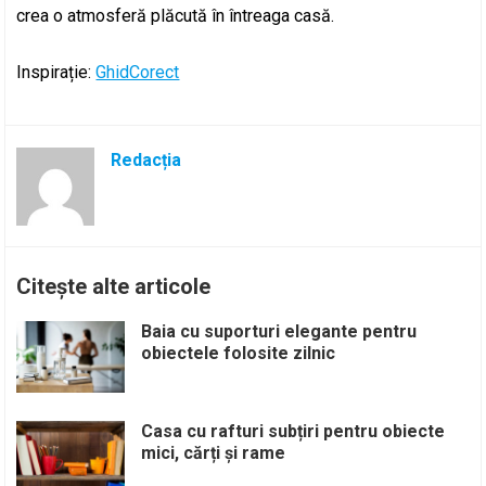
crea o atmosferă plăcută în întreaga casă.
Inspirație:
GhidCorect
Redacția
Citește alte articole
Baia cu suporturi elegante pentru
obiectele folosite zilnic
Casa cu rafturi subțiri pentru obiecte
mici, cărți și rame