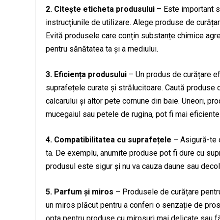
2. Citește eticheta produsului
– Este important să
instrucțiunile de utilizare. Alege produse de curăța
Evită produsele care conțin substanțe chimice agres
pentru sănătatea ta și a mediului.
3. Eficiența produsului
– Un produs de curățare efi
suprafețele curate și strălucitoare. Caută produse 
calcarului și altor pete comune din baie. Uneori, p
mucegaiul sau petele de rugina, pot fi mai eficient
4. Compatibilitatea cu suprafețele
– Asigură-te c
ta. De exemplu, anumite produse pot fi dure cu supr
produsul este sigur și nu va cauza daune sau decol
5. Parfum și miros
– Produsele de curățare pentru
un miros plăcut pentru a conferi o senzație de prosp
opta pentru produse cu mirosuri mai delicate sau f