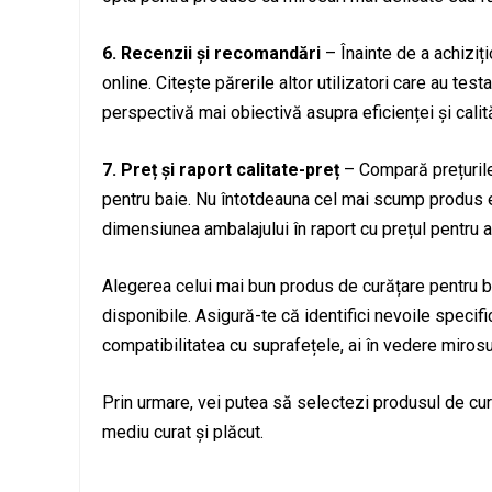
6. Recenzii și recomandări
– Înainte de a achiziți
online. Citește părerile altor utilizatori care au tes
perspectivă mai obiectivă asupra eficienței și calită
7. Preț și raport calitate-preț
– Compară prețurile 
pentru baie. Nu întotdeauna cel mai scump produs es
dimensiunea ambalajului în raport cu prețul pentru 
Alegerea celui mai bun produs de curățare pentru ba
disponibile. Asigură-te că identifici nevoile specifice
compatibilitatea cu suprafețele, ai în vedere mirosul
Prin urmare, vei putea să selectezi produsul de cură
mediu curat și plăcut.