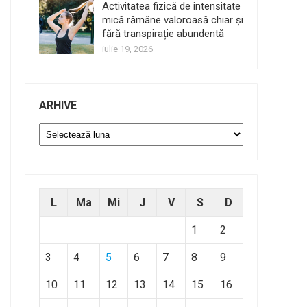
Activitatea fizică de intensitate
mică rămâne valoroasă chiar și
fără transpirație abundentă
iulie 19, 2026
ARHIVE
Arhive
L
Ma
Mi
J
V
S
D
1
2
3
4
5
6
7
8
9
10
11
12
13
14
15
16