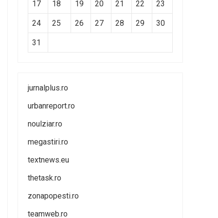
17
18
19
20
21
22
23
24
25
26
27
28
29
30
31
jurnalplus.ro
urbanreport.ro
noulziar.ro
megastiri.ro
textnews.eu
thetask.ro
zonapopesti.ro
teamweb.ro