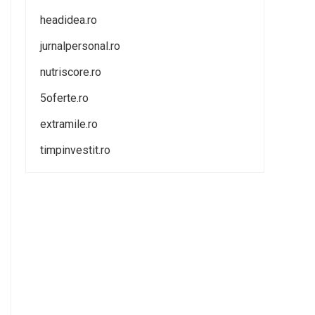
headidea.ro
jurnalpersonal.ro
nutriscore.ro
5oferte.ro
extramile.ro
timpinvestit.ro