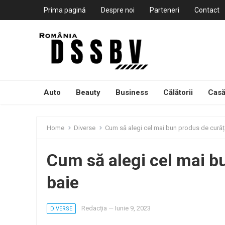
Prima pagină
Despre noi
Parteneri
Contact
Auto
Beauty
Business
Călătorii
Casă
Home
Diverse
Cum să alegi cel mai bun produs de curăț
Cum să alegi cel mai b
baie
Redacția
—
Iunie 9, 2023
DIVERSE