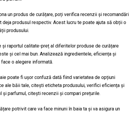
ona un produs de curățare, poți verifica recenzii și recomandări
tat deja produsul respectiv. Acest lucru te poate ajuta să obții o
ții produsului.
și raportul calitate-preț al diferitelor produse de curățare
te și cel mai bun. Analizează ingredientele, eficiența și
a face o alegere informată.
ie poate fi ușor confuză dată fiind varietatea de opțiuni
 ale băii tale, citești eticheta produsului, verifici eficiența și
 și parfumul, citești recenzii și compari prețurile.
țare potrivit care va face minuni în baia ta și va asigura un