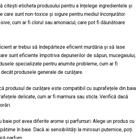
 citești eticheta produsului pentru a înțelege ingredientele și
re care sunt non-toxice și sigure pentru mediul înconjurător.
ive, cum ar fi clorul sau amoniacul, care pot fi dăunătoare
cient ar trebui să îndepărteze eficient murdăria și să lase
care sunt eficiente împotriva depunerilor de săpun, mucegaiului,
rodusele specializate pentru anumite probleme, cum ar fi
e decât produsele generale de curățare.
ă produsul de curățare este compatibil cu suprafețele din baia
afețele delicate, cum ar fi marmura sau sticla. Verifică dacă
orări.
 baie pot avea diferite arome și parfumuri. Alege un produs cu
ătime în baie. Dacă ai sensibilități la mirosuri puternice, poți
ără parfum.