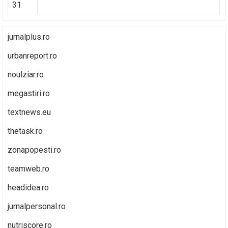
31
jurnalplus.ro
urbanreport.ro
noulziar.ro
megastiri.ro
textnews.eu
thetask.ro
zonapopesti.ro
teamweb.ro
headidea.ro
jurnalpersonal.ro
nutriscore.ro