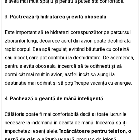
a avea mai mult spațiu și pentru a putea sta confortabil.
Păstrează-ți hidratarea și evită oboseala
Este important să te hidratezi corespunzător pe parcursul
zborurilor lungi, deoarece aerul din avion poate deshidrata
rapid corpul. Bea apă regulat, evitând băuturile cu cofeină
sau alcool, care pot contribui la deshidratare. De asemenea,
pentru a evita oboseala, încearcă să te odihnești și să
dormi cât mai mult în avion, astfel încât să ajungi la
destinație mai odihnit și să poți începe vacanța cu energie.
Pachează o geantă de mână inteligentă
Călătoria poate fi mai confortabilă dacă ai toate lucrurile
necesare la îndemână în geanta de mână. Încearcă să îți
împachetezi esențialele:
încărcătoare pentru telefon, o
pernă de gât, o pătură ușoară
, produse de igienă