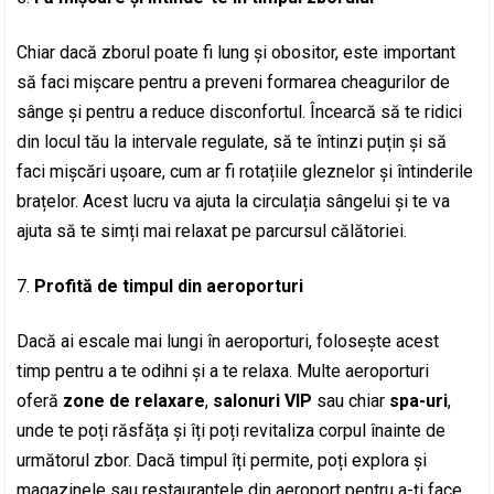
Chiar dacă zborul poate fi lung și obositor, este important
să faci mișcare pentru a preveni formarea cheagurilor de
sânge și pentru a reduce disconfortul. Încearcă să te ridici
din locul tău la intervale regulate, să te întinzi puțin și să
faci mișcări ușoare, cum ar fi rotațiile gleznelor și întinderile
brațelor. Acest lucru va ajuta la circulația sângelui și te va
ajuta să te simți mai relaxat pe parcursul călătoriei.
Profită de timpul din aeroporturi
Dacă ai escale mai lungi în aeroporturi, folosește acest
timp pentru a te odihni și a te relaxa. Multe aeroporturi
oferă
zone de relaxare
,
salonuri VIP
sau chiar
spa-uri
,
unde te poți răsfăța și îți poți revitaliza corpul înainte de
următorul zbor. Dacă timpul îți permite, poți explora și
magazinele sau restaurantele din aeroport pentru a-ți face