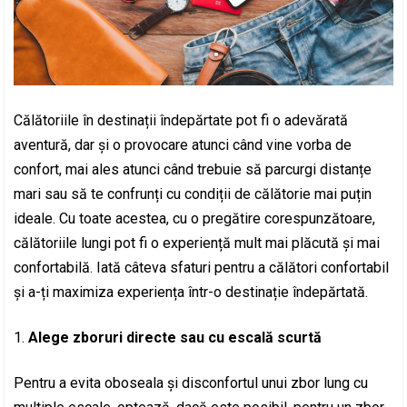
Călătoriile în destinații îndepărtate pot fi o adevărată
aventură, dar și o provocare atunci când vine vorba de
confort, mai ales atunci când trebuie să parcurgi distanțe
mari sau să te confrunți cu condiții de călătorie mai puțin
ideale. Cu toate acestea, cu o pregătire corespunzătoare,
călătoriile lungi pot fi o experiență mult mai plăcută și mai
confortabilă. Iată câteva sfaturi pentru a călători confortabil
și a-ți maximiza experiența într-o destinație îndepărtată.
Alege zboruri directe sau cu escală scurtă
Pentru a evita oboseala și disconfortul unui zbor lung cu