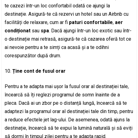
te cazezi într-un loc confortabil odată ce ajungi la
destinație. Asigură-te că rezervi un hotel sau un Airbnb cu
facilități de relaxare, cum ar fi
paturi confortabile
,
aer
condiționat
sau
spa
. Dacă ajungi într-un loc exotic sau într-
o destinație mai retrasă, asigură-te că cazarea oferă tot ce
ai nevoie pentru a te simți ca acasă și a te odihni
corespunzător după drum.
Ține cont de fusul orar
Pentru a te adapta mai ușor la fusul orar al destinației tale,
încearcă să îți reglezi programul de somn înainte de a
pleca. Dacă ai un zbor pe o distanță lungă, încearcă să te
adaptezi la programul orar al destinației tale din timp, pentru
a reduce efectele jet lag-ului. De asemenea, odată ajuns la
destinație, încearcă să te expui la lumină naturală și să eviți
să dormi în timpul zilei pentru a te adapta rapid.