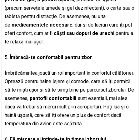
(precum șervețele umede și gel dezinfectant), o carte sau o
tabletă pentru distracție. De asemenea, nu uita
de
medicamentele necesare
, dar și de lucruri care îți pot
oferi confort, cum ar fi
căști sau dopuri de urechi
pentru a
te relaxa mai ușor.
Îmbracă-te confortabil pentru zbor
Îmbrăcămintea joacă un rol important în confortul călătoriei.
Optează pentru haine lejere și comode, care să îți permită
să te miști ușor și să te simți bine pe parcursul zborului. De
asemenea,
pantofii confortabili
sunt esențiali, mai ales
dacă va trebui să mergi mult prin aeroporturi. Poți lua și o
haină ușoară, care să îți ofere un plus de confort dacă
temperatura din avion este scăzută.
Fă mișcare și întinde-te în timpul zborului