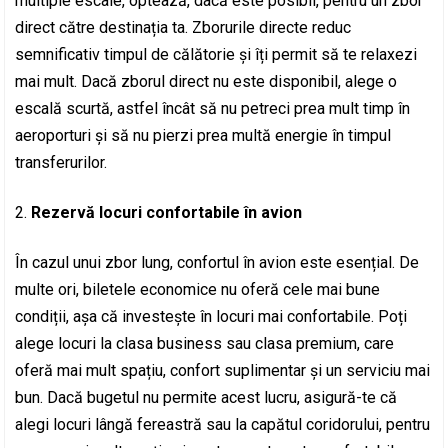
multiple escale, optează, dacă este posibil, pentru un zbor
direct către destinația ta. Zborurile directe reduc
semnificativ timpul de călătorie și îți permit să te relaxezi
mai mult. Dacă zborul direct nu este disponibil, alege o
escală scurtă, astfel încât să nu petreci prea mult timp în
aeroporturi și să nu pierzi prea multă energie în timpul
transferurilor.
Rezervă locuri confortabile în avion
În cazul unui zbor lung, confortul în avion este esențial. De
multe ori, biletele economice nu oferă cele mai bune
condiții, așa că investește în locuri mai confortabile. Poți
alege locuri la clasa business sau clasa premium, care
oferă mai mult spațiu, confort suplimentar și un serviciu mai
bun. Dacă bugetul nu permite acest lucru, asigură-te că
alegi locuri lângă fereastră sau la capătul coridorului, pentru