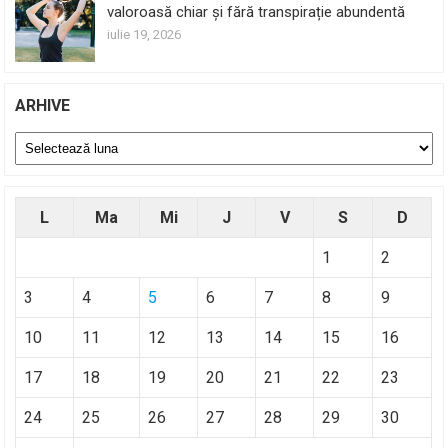
valoroasă chiar și fără transpirație abundentă
iulie 19, 2026
ARHIVE
Arhive
L
Ma
Mi
J
V
S
D
1
2
3
4
5
6
7
8
9
10
11
12
13
14
15
16
17
18
19
20
21
22
23
24
25
26
27
28
29
30