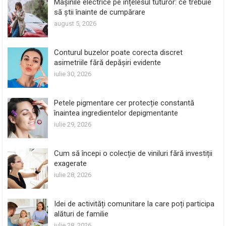
Mașinile electrice pe înțelesul tuturor: ce trebuie
să știi înainte de cumpărare
august 5, 2026
Conturul buzelor poate corecta discret
asimetriile fără depășiri evidente
iulie 30, 2026
Petele pigmentare cer protecție constantă
înaintea ingredientelor depigmentante
iulie 29, 2026
Cum să începi o colecție de viniluri fără investiții
exagerate
iulie 28, 2026
Idei de activități comunitare la care poți participa
alături de familie
iulie 28, 2026