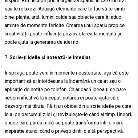
inspire. Poți începe prin a organiza spațiul în care lucrezi
sau te relaxezi. Adaugă elemente care te fac să te simți
bine: plante, artă, lumini calde sau obiecte care îți aduc
aminte de momente fericite. Crearea unui spațiu propice
creativității poate influența pozitiv starea ta mentală și
poate ajuta la generarea de idei noi.
Scrie-ți ideile și notează-le imediat
Inspirația poate veni în momente neașteptate, așa că este
important să ai întotdeauna la îndemână un caiet sau o
aplicație de notițe pe telefon. Chiar dacă ideea ți se pare
nesemnificativă la început, notarea ei poate ajuta să o
dezvolți mai târziu. Fă-ți un obicei din a scrie ideile pe care
le ai pe parcursul zilei și revizuiește-le când ai timp. Uneori,
o idee care părea mică se poate transforma într-o mare
inspirație atunci când o privești dintr-o altă perspectivă.