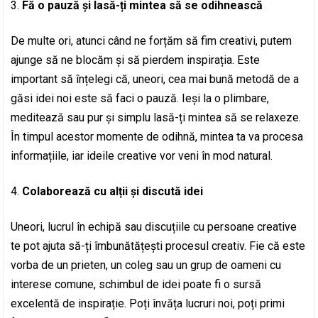
Fă o pauză și lasă-ți mintea să se odihnească
De multe ori, atunci când ne forțăm să fim creativi, putem
ajunge să ne blocăm și să pierdem inspirația. Este
important să înțelegi că, uneori, cea mai bună metodă de a
găsi idei noi este să faci o pauză. Ieși la o plimbare,
meditează sau pur și simplu lasă-ți mintea să se relaxeze.
În timpul acestor momente de odihnă, mintea ta va procesa
informațiile, iar ideile creative vor veni în mod natural.
Colaborează cu alții și discută idei
Uneori, lucrul în echipă sau discuțiile cu persoane creative
te pot ajuta să-ți îmbunătățești procesul creativ. Fie că este
vorba de un prieten, un coleg sau un grup de oameni cu
interese comune, schimbul de idei poate fi o sursă
excelentă de inspirație. Poți învăța lucruri noi, poți primi