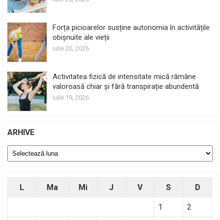
Forța picioarelor susține autonomia în activitățile
obișnuite ale vieții
iulie 20, 2026
Activitatea fizică de intensitate mică rămâne
valoroasă chiar și fără transpirație abundentă
iulie 19, 2026
ARHIVE
Arhive
L
Ma
Mi
J
V
S
D
1
2