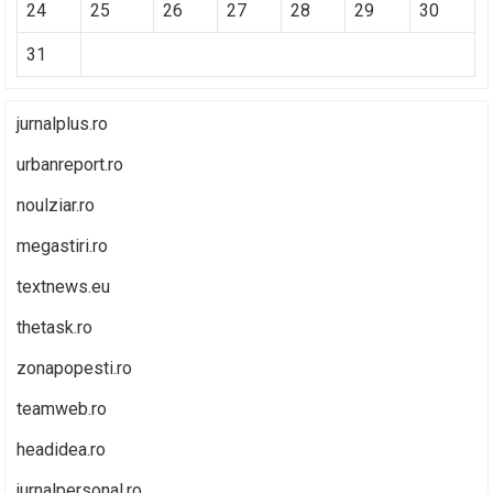
24
25
26
27
28
29
30
31
jurnalplus.ro
urbanreport.ro
noulziar.ro
megastiri.ro
textnews.eu
thetask.ro
zonapopesti.ro
teamweb.ro
headidea.ro
jurnalpersonal.ro