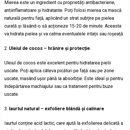
Mierea este un ingredient cu proprietăți antibacteriene,
antiinflamatoare și hidratante. Poți folosi mierea ca mască
naturală pentru față, aplicând un strat subțire pe pielea
curată și lăsând-o să acționeze 15-20 de minute. Aceasta
va hidrata pielea și va calma eventualele iritații sau roșeață.
Uleiul de cocos – hrănire și protecție
Uleiul de cocos este excelent pentru hidratarea pielii
uscate. Poți aplica câteva picături pe față sau pe zone
uscate, masând ușor până la absorbție. Este ideal și pentru
îndepărtarea machiajului sau ca tratament pentru buze
uscate.
Iaurtul natural – exfoliere blândă și calmare
Iaurtul conține acid lactic, care ajută la exfolierea delicată a