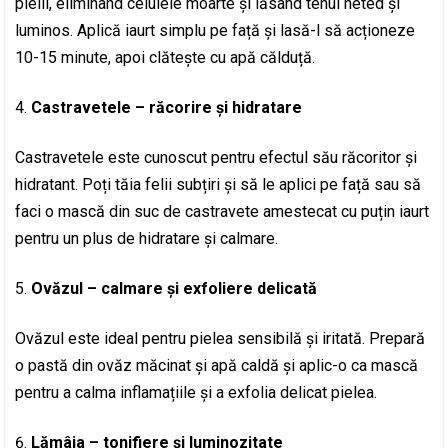
pielii, eliminând celulele moarte și lăsând tenul neted și
luminos. Aplică iaurt simplu pe față și lasă-l să acționeze
10-15 minute, apoi clătește cu apă călduță.
Castravetele – răcorire și hidratare
Castravetele este cunoscut pentru efectul său răcoritor și
hidratant. Poți tăia felii subțiri și să le aplici pe față sau să
faci o mască din suc de castravete amestecat cu puțin iaurt
pentru un plus de hidratare și calmare.
Ovăzul – calmare și exfoliere delicată
Ovăzul este ideal pentru pielea sensibilă și iritată. Prepară
o pastă din ovăz măcinat și apă caldă și aplic-o ca mască
pentru a calma inflamațiile și a exfolia delicat pielea.
Lămâia – tonifiere și luminozitate