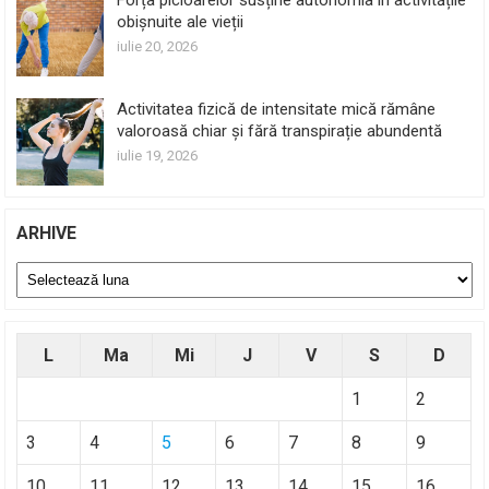
obișnuite ale vieții
iulie 20, 2026
Activitatea fizică de intensitate mică rămâne
valoroasă chiar și fără transpirație abundentă
iulie 19, 2026
ARHIVE
Arhive
L
Ma
Mi
J
V
S
D
1
2
3
4
5
6
7
8
9
10
11
12
13
14
15
16