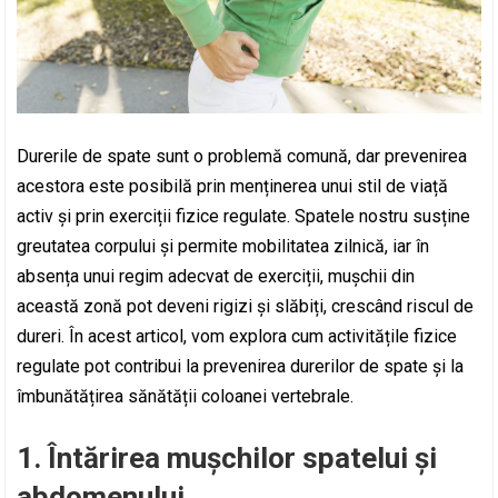
Durerile de spate sunt o problemă comună, dar prevenirea
acestora este posibilă prin menținerea unui stil de viață
activ și prin exerciții fizice regulate. Spatele nostru susține
greutatea corpului și permite mobilitatea zilnică, iar în
absența unui regim adecvat de exerciții, mușchii din
această zonă pot deveni rigizi și slăbiți, crescând riscul de
dureri. În acest articol, vom explora cum activitățile fizice
regulate pot contribui la prevenirea durerilor de spate și la
îmbunătățirea sănătății coloanei vertebrale.
1.
Întărirea mușchilor spatelui și
abdomenului