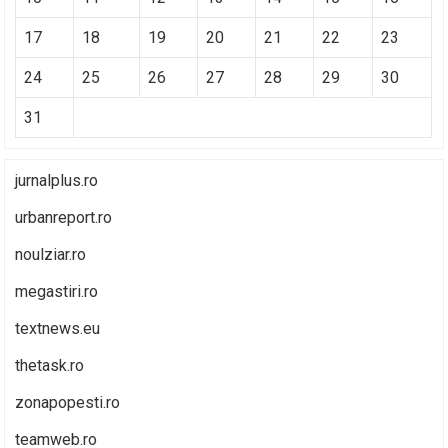
17
18
19
20
21
22
23
24
25
26
27
28
29
30
31
jurnalplus.ro
urbanreport.ro
noulziar.ro
megastiri.ro
textnews.eu
thetask.ro
zonapopesti.ro
teamweb.ro