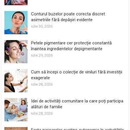
Conturul buzelor poate corecta discret
asimetriile fără depășiri evidente
iulie 30, 2026
Petele pigmentare cer protecție constantă
înaintea ingredientelor depigmentante
iulie 29, 2026
Cum să începi o colecție de viniluri fără investiții
exagerate
iulie 28, 2026
Idei de activități comunitare la care poți participa
alături de familie
iulie 28, 2026
Forța picioarelor susține autonomia în activitățile