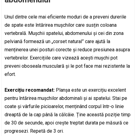
Unul dintre cele mai eficiente moduri de a preveni durerile
de spate este întărirea mușchilor care susțin coloana
vertebrală. Mușchii spatelui, abdomenului și cei din zona
pelviană formează un „corset natural” care ajută la
menținerea unei posturi corecte și reduce presiunea asupra
vertebrelor. Exercițiile care vizează acești mușchi pot
preveni oboseala musculară și le pot face mai rezistente la
efort.
Exercițiu recomandat:
Planșa este un exercițiu excelent
pentru întărirea mușchilor abdominali și ai spatelui. Stai pe
coate și vârfurile picioarelor, menținând corpul într-o linie
dreaptă de la cap până la călcâie. Ține această poziție timp
de 30 de secunde, apoi crește treptat durata pe măsură ce
progresezi. Repetă de 3 ori.