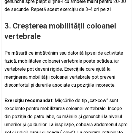
genunchii spre piept și ține-i cu ambele mâini pentru 20-30
de secunde. Repetă acest exercițiu de 3-4 ori pe zi.
3.
Creșterea mobilității coloanei
vertebrale
Pe măsură ce îmbătrânim sau datorită lipsei de activitate
fizică, mobilitatea coloanei vertebrale poate scădea, iar
vertebrele pot deveni rigide. Exercițiile care ajută la
menținerea mobilității coloanei vertebrale pot preveni
disconfortul și durerile asociate cu pozițiile incorecte.
Exercițiu recomandat:
Mișcările de tip „cat-cow” sunt
excelente pentru mobilizarea coloanei vertebrale. Începe
din poziția de patru labe, cu mâinile și genunchii la nivelul
umerilor și șoldurilor. La inspirație, coboară abdomenul spre
sol și ridică capul și coada („cow”). La expirare, rotunjește