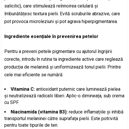
salicilic), care stimulează reînnoirea celulară și
îmbunătățesc textura pielii. Evită scruburile abrazive, care
pot provoca microleziuni și pot agrava hiperpigmentarea.
Ingrediente esențiale în prevenirea petelor
Pentru a preveni petele pigmentare cu ajutorul îngrijirii
corecte, introdu în rutina ta ingrediente active care reglează
producția de melanină și uniformizează tonul pielii. Printre
cele mai eficiente se numără:
Vitamina C:
antioxidant puternic care luminează pielea
și neutralizează radicalii liberi. Aplic-o dimineața, sub crema
cu SPF.
Niacinamida (vitamina B3):
reduce inflamațiile și inhibă
transportul melaninei către suprafața pielii. Este potrivită
pentru toate tipurile de ten.