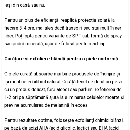
ieși din casă sau nu.
Pentru un plus de eficiență, reaplică protecția solară la
fiecare 3-4 ore, mai ales dacă transpiri sau stai mult în aer
liber. Poți opta pentru variante de SPF sub formă de spray
sau pudră minerală, ușor de folosit peste machiaj.
Curățare și exfoliere blândă pentru o piele uniformă
O piele curată absoarbe mai bine produsele de îngrijire și
își menține echilibrul natural. Curăță tenul de două ori pe zi
cu un produs delicat, fără alcool sau parfum. Exfolierea de
1-2 ori pe săptămână ajută la eliminarea celulelor moarte și
previne acumularea de melanină în exces.
Pentru rezultate optime, folosește exfolianți chimici blânzi,
pe bază de acizi AHA (acid glicolic, lactic) sau BHA (acid