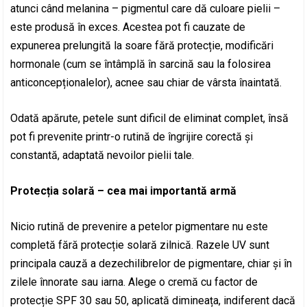
atunci când melanina – pigmentul care dă culoare pielii –
este produsă în exces. Acestea pot fi cauzate de
expunerea prelungită la soare fără protecție, modificări
hormonale (cum se întâmplă în sarcină sau la folosirea
anticoncepționalelor), acnee sau chiar de vârsta înaintată.
Odată apărute, petele sunt dificil de eliminat complet, însă
pot fi prevenite printr-o rutină de îngrijire corectă și
constantă, adaptată nevoilor pielii tale.
Protecția solară – cea mai importantă armă
Nicio rutină de prevenire a petelor pigmentare nu este
completă fără protecție solară zilnică. Razele UV sunt
principala cauză a dezechilibrelor de pigmentare, chiar și în
zilele înnorate sau iarna. Alege o cremă cu factor de
protecție SPF 30 sau 50, aplicată dimineața, indiferent dacă