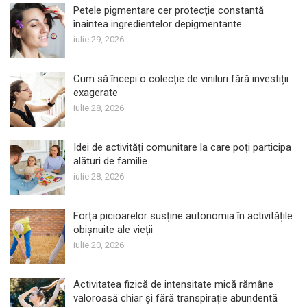
Petele pigmentare cer protecție constantă
înaintea ingredientelor depigmentante
iulie 29, 2026
Cum să începi o colecție de viniluri fără investiții
exagerate
iulie 28, 2026
Idei de activități comunitare la care poți participa
alături de familie
iulie 28, 2026
Forța picioarelor susține autonomia în activitățile
obișnuite ale vieții
iulie 20, 2026
Activitatea fizică de intensitate mică rămâne
valoroasă chiar și fără transpirație abundentă