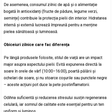
De asemenea, consumul zilnic de apă și o alimentație
bogată în antioxidanți (fructe de pădure, legume verzi,
semințe) contribuie la protecția pielii din interior. Hidratarea
internă și externă lucrează împreună pentru a menține
pielea sănătoasă și luminoasă.
Obiceiuri zilnice care fac diferența
Pe lângă produsele folosite, stilul de viață are un impact
major asupra aspectului pielii. Evită expunerea directă la
soare în orele de vârf (10:00–16:00), poartă pălării și
ochelari de soare, și nu stoarce coșurile sau punctele negre
– aceste acțiuni pot duce la pete postinflamatorii.
Odihna suficientă și reducerea stresului susțin regenerarea
celulară, iar somnul de calitate este esențial pentru un ten
uniform și luminos.