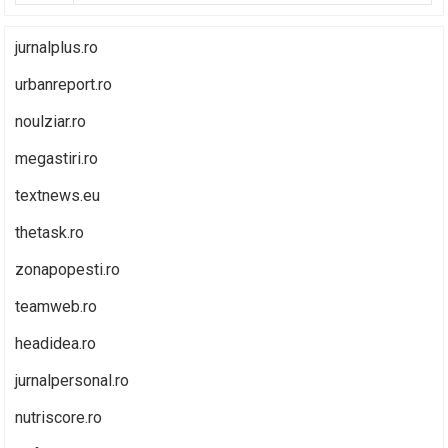
jurnalplus.ro
urbanreport.ro
noulziar.ro
megastiri.ro
textnews.eu
thetask.ro
zonapopesti.ro
teamweb.ro
headidea.ro
jurnalpersonal.ro
nutriscore.ro