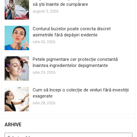
să știi înainte de cumpărare
august 5, 2026
Conturul buzelor poate corecta discret
asimetriile fără depășiri evidente
iulie 30, 2026
Petele pigmentare cer protecție constantă
înaintea ingredientelor depigmentante
iulie 29, 2026
Cum să începi o colecție de viniluri fără investiții
exagerate
iulie 28, 2026
ARHIVE
Arhive