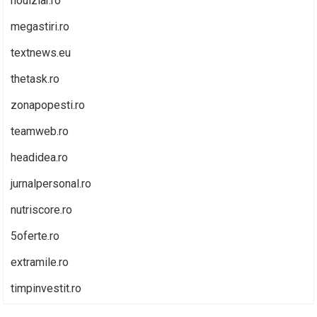
noulziar.ro
megastiri.ro
textnews.eu
thetask.ro
zonapopesti.ro
teamweb.ro
headidea.ro
jurnalpersonal.ro
nutriscore.ro
5oferte.ro
extramile.ro
timpinvestit.ro