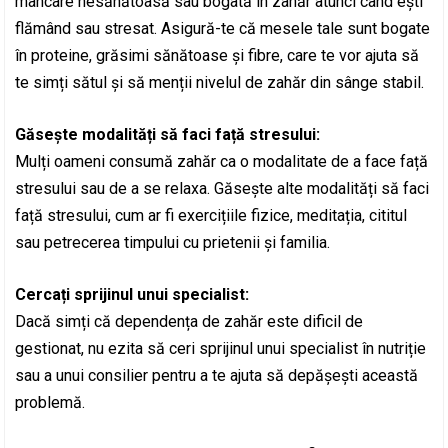
mâncare nesănătoasă sau bogată în zahăr atunci când ești
flămând sau stresat. Asigură-te că mesele tale sunt bogate
în proteine, grăsimi sănătoase și fibre, care te vor ajuta să
te simți sătul și să menții nivelul de zahăr din sânge stabil.
Găsește modalități să faci față stresului:
Mulți oameni consumă zahăr ca o modalitate de a face față
stresului sau de a se relaxa. Găsește alte modalități să faci
față stresului, cum ar fi exercițiile fizice, meditația, cititul
sau petrecerea timpului cu prietenii și familia.
Cercați sprijinul unui specialist:
Dacă simți că dependența de zahăr este dificil de
gestionat, nu ezita să ceri sprijinul unui specialist în nutriție
sau a unui consilier pentru a te ajuta să depășești această
problemă.