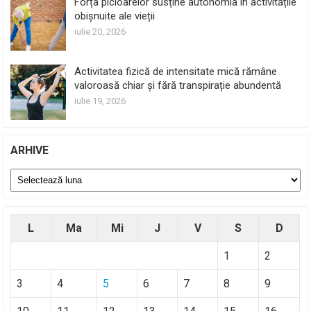
Forța picioarelor susține autonomia în activitățile
obișnuite ale vieții
iulie 20, 2026
Activitatea fizică de intensitate mică rămâne
valoroasă chiar și fără transpirație abundentă
iulie 19, 2026
ARHIVE
Arhive
L
Ma
Mi
J
V
S
D
1
2
3
4
5
6
7
8
9