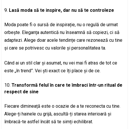
Lasă moda să te inspire, dar nu să te controleze
Moda poate fi o sursă de inspirație, nu o regulă de urmat
orbește. Eleganța autentică nu înseamnă să copiezi, ci să
adaptezi. Alege doar acele tendințe care rezonează cu tine
și care se potrivesc cu valorile și personalitatea ta.
Când ai un stil clar și asumat, nu vei mai fi atras de tot ce
este „în trend”. Vei ști exact ce îți place și de ce.
Transformă felul în care te îmbraci într-un ritual de
respect de sine
Fiecare dimineață este o ocazie de a te reconecta cu tine.
Alege-ți hainele cu grijă, ascultă-ți starea interioară și
îmbracă-te astfel încât să te simți echilibrat.