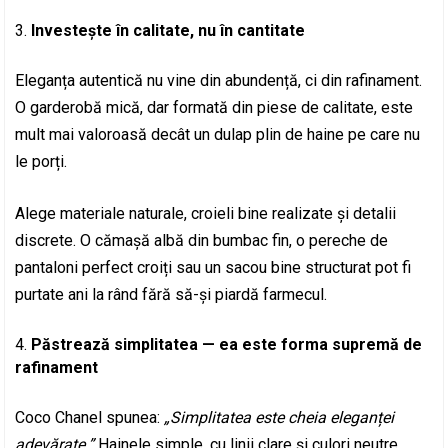
Investește în calitate, nu în cantitate
Eleganța autentică nu vine din abundență, ci din rafinament.
O garderobă mică, dar formată din piese de calitate, este
mult mai valoroasă decât un dulap plin de haine pe care nu
le porți.
Alege materiale naturale, croieli bine realizate și detalii
discrete. O cămașă albă din bumbac fin, o pereche de
pantaloni perfect croiți sau un sacou bine structurat pot fi
purtate ani la rând fără să-și piardă farmecul.
Păstrează simplitatea — ea este forma supremă de
rafinament
Coco Chanel spunea:
„Simplitatea este cheia eleganței
adevărate.”
Hainele simple, cu linii clare și culori neutre,