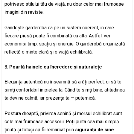
potrivesc stilului tău de viață, nu doar celor mai frumoase
imagini din reviste.
Gândește garderoba ca pe un sistem coerent, în care
fiecare piesă poate fi combinată cu alta. Astfel, vei
economisi timp, spațiu și energie. O garderobă organizată
reflectă o minte clară și o viață echilibrată.
Poartă hainele cu încredere și naturalețe
Eleganța autentică nu înseamnă să arăți perfect, ci să te
simți confortabil în pielea ta. Când te simți bine, atitudinea
ta devine calmă, iar prezența ta — puternică.
Postura dreaptă, privirea senină și mersul echilibrat sunt
cele mai frumoase accesorii. Poți purta cea mai simplă
ținută și totuși să fii remarcat prin
siguranța de sine
.