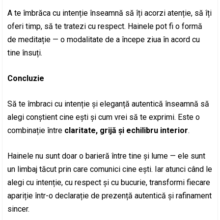
A te îmbrăca cu intenție înseamnă să îți acorzi atenție, să îți
oferi timp, să te tratezi cu respect. Hainele pot fi o formă
de meditație — o modalitate de a începe ziua în acord cu
tine însuți.
Concluzie
Să te îmbraci cu intenție și eleganță autentică înseamnă să
alegi conștient cine ești și cum vrei să te exprimi. Este o
combinație între
claritate, grijă și echilibru interior
.
Hainele nu sunt doar o barieră între tine și lume — ele sunt
un limbaj tăcut prin care comunici cine ești. Iar atunci când le
alegi cu intenție, cu respect și cu bucurie, transformi fiecare
apariție într-o declarație de prezență autentică și rafinament
sincer.