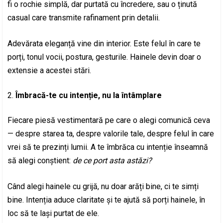
fi o rochie simplă, dar purtată cu încredere, sau o ținută
casual care transmite rafinament prin detalii.
Adevărata eleganță vine din interior. Este felul în care te
porți, tonul vocii, postura, gesturile. Hainele devin doar o
extensie a acestei stări.
Îmbracă-te cu intenție, nu la întâmplare
Fiecare piesă vestimentară pe care o alegi comunică ceva
— despre starea ta, despre valorile tale, despre felul în care
vrei să te prezinți lumii. A te îmbrăca cu intenție înseamnă
să alegi conștient:
de ce port asta astăzi?
Când alegi hainele cu grijă, nu doar arăți bine, ci te simți
bine. Intenția aduce claritate și te ajută să porți hainele, în
loc să te lași purtat de ele.