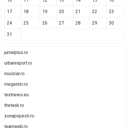
10
11
12
13
14
15
16
17
18
19
20
21
22
23
24
25
26
27
28
29
30
31
jurnalplus.ro
urbanreport.ro
noulziar.ro
megastiri.ro
textnews.eu
thetask.ro
zonapopesti.ro
teamweb.ro