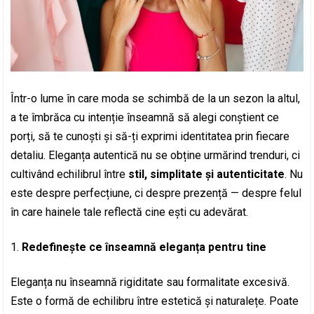
Într-o lume în care moda se schimbă de la un sezon la altul,
a te îmbrăca cu intenție înseamnă să alegi conștient ce
porți, să te cunoști și să-ți exprimi identitatea prin fiecare
detaliu. Eleganța autentică nu se obține urmărind trenduri, ci
cultivând echilibrul între
stil, simplitate și autenticitate
. Nu
este despre perfecțiune, ci despre prezență — despre felul
în care hainele tale reflectă cine ești cu adevărat.
Redefinește ce înseamnă eleganța pentru tine
Eleganța nu înseamnă rigiditate sau formalitate excesivă.
Este o formă de echilibru între estetică și naturalețe. Poate