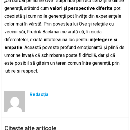
„Un bărbat pe nume Ove” surprinde perfect tranzițiile dintre
generații, arătând cum
valori și perspective diferite
pot
coexistă și cum noile generații pot învăța din experiențele
celor mai în vârstă. Prin povestea lui Ove și relațiile cu
vecinii săi, Fredrik Backman ne arată că, în ciuda
diferențelor, există întotdeauna loc pentru
înțelegere și
empatie
. Această poveste profund emoționantă și plină de
umor ne învață că schimbarea poate fi dificilă, dar și că
este posibil să găsim un teren comun între generații, prin
iubire și respect.
Redacția
Citește alte articole