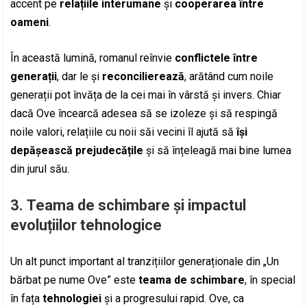
accent pe
relațiile interumane
și
cooperarea între
oameni
.
În această lumină, romanul reînvie
conflictele între
generații
, dar le și
reconcilierează
, arătând cum noile
generații pot învăța de la cei mai în vârstă și invers. Chiar
dacă Ove încearcă adesea să se izoleze și să respingă
noile valori, relațiile cu noii săi vecini îl ajută să
își
depășească prejudecățile
și să înțeleagă mai bine lumea
din jurul său.
3.
Teama de schimbare și impactul
evoluțiilor tehnologice
Un alt punct important al tranzițiilor generaționale din „Un
bărbat pe nume Ove” este
teama de schimbare
, în special
în fața
tehnologiei
și a progresului rapid. Ove, ca