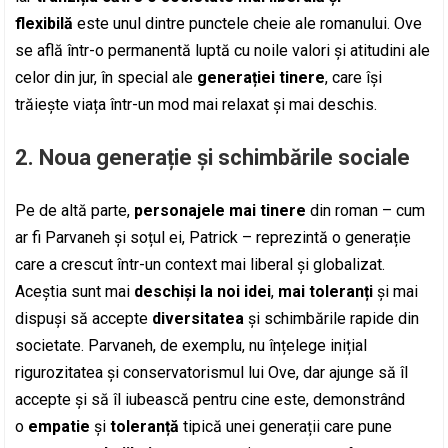
flexibilă
este unul dintre punctele cheie ale romanului. Ove
se află într-o permanentă luptă cu noile valori și atitudini ale
celor din jur, în special ale
generației tinere
, care își
trăiește viața într-un mod mai relaxat și mai deschis.
2.
Noua generație și schimbările sociale
Pe de altă parte,
personajele mai tinere
din roman – cum
ar fi Parvaneh și soțul ei, Patrick – reprezintă o generație
care a crescut într-un context mai liberal și globalizat.
Aceștia sunt mai
deschiși la noi idei
,
mai toleranți
și mai
dispuși să accepte
diversitatea
și schimbările rapide din
societate. Parvaneh, de exemplu, nu înțelege inițial
rigurozitatea și conservatorismul lui Ove, dar ajunge să îl
accepte și să îl iubească pentru cine este, demonstrând
o
empatie
și
toleranță
tipică unei generații care pune