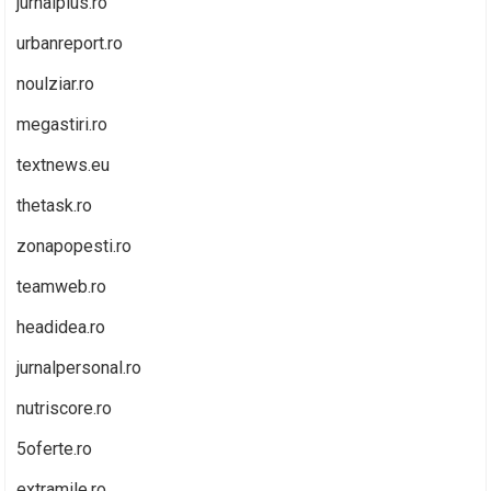
jurnalplus.ro
urbanreport.ro
noulziar.ro
megastiri.ro
textnews.eu
thetask.ro
zonapopesti.ro
teamweb.ro
headidea.ro
jurnalpersonal.ro
nutriscore.ro
5oferte.ro
extramile.ro