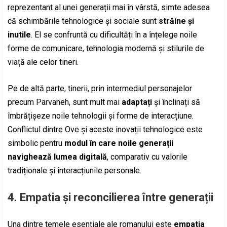
reprezentant al unei generații mai în vârstă, simte adesea
că schimbările tehnologice și sociale sunt
străine și
inutile
. El se confruntă cu dificultăți în a înțelege noile
forme de comunicare, tehnologia modernă și stilurile de
viață ale celor tineri.
Pe de altă parte, tinerii, prin intermediul personajelor
precum Parvaneh, sunt mult mai
adaptați
și înclinați să
îmbrățișeze noile tehnologii și forme de interacțiune.
Conflictul dintre Ove și aceste inovații tehnologice este
simbolic pentru
modul în care noile generații
navighează lumea digitală
, comparativ cu valorile
tradiționale și interacțiunile personale.
4.
Empatia și reconcilierea între generații
Una dintre temele esențiale ale romanului este
empatia