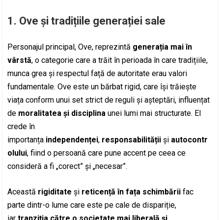
1.
Ove și tradițiile generației sale
Personajul principal, Ove, reprezintă
generația mai în
vârstă
, o categorie care a trăit în perioada în care tradițiile,
munca grea și respectul față de autoritate erau valori
fundamentale. Ove este un bărbat rigid, care își trăiește
viața conform unui set strict de reguli și așteptări, influențat
de
moralitatea și disciplina
unei lumi mai structurate. El
crede în
importanța
independenței
,
responsabilității
și
autocontr
olului
, fiind o persoană care pune accent pe ceea ce
consideră a fi „corect” și „necesar”.
Această
rigiditate
și
reticență în fața schimbării
fac
parte dintr-o lume care este pe cale de dispariție,
iar
tranziția către o societate mai liberală și