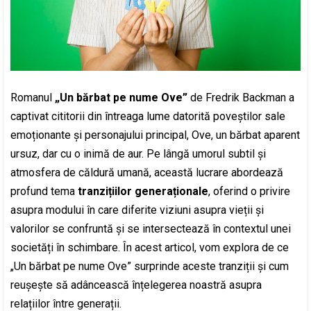
Romanul
„Un bărbat pe nume Ove”
de Fredrik Backman a
captivat cititorii din întreaga lume datorită poveștilor sale
emoționante și personajului principal, Ove, un bărbat aparent
ursuz, dar cu o inimă de aur. Pe lângă umorul subtil și
atmosfera de căldură umană, această lucrare abordează
profund tema
tranzițiilor generaționale
, oferind o privire
asupra modului în care diferite viziuni asupra vieții și
valorilor se confruntă și se intersectează în contextul unei
societăți în schimbare. În acest articol, vom explora de ce
„Un bărbat pe nume Ove” surprinde aceste tranziții și cum
reușește să adâncească înțelegerea noastră asupra
relațiilor între generații.