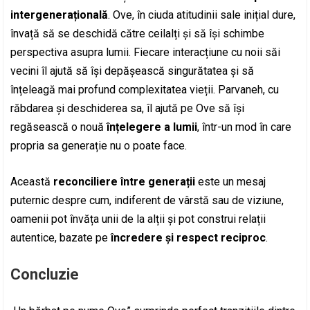
intergenerațională
. Ove, în ciuda atitudinii sale inițial dure,
învață să se deschidă către ceilalți și să își schimbe
perspectiva asupra lumii. Fiecare interacțiune cu noii săi
vecini îl ajută să își depășească singurătatea și să
înțeleagă mai profund complexitatea vieții. Parvaneh, cu
răbdarea și deschiderea sa, îl ajută pe Ove să își
regăsească o nouă
înțelegere a lumii
, într-un mod în care
propria sa generație nu o poate face.
Această
reconciliere între generații
este un mesaj
puternic despre cum, indiferent de vârstă sau de viziune,
oamenii pot învăța unii de la alții și pot construi relații
autentice, bazate pe
încredere și respect reciproc
.
Concluzie