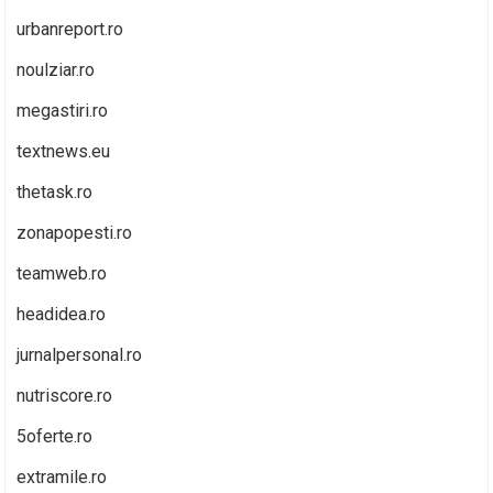
urbanreport.ro
noulziar.ro
megastiri.ro
textnews.eu
thetask.ro
zonapopesti.ro
teamweb.ro
headidea.ro
jurnalpersonal.ro
nutriscore.ro
5oferte.ro
extramile.ro