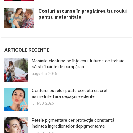
Costuri ascunse în pregătirea trusoului
pentru maternitate
ARTICOLE RECENTE
Mașinile electrice pe înțelesul tuturor: ce trebuie
să știi înainte de cumpărare
august 5, 2026
Conturul buzelor poate corecta discret
asimetriile fără depășiri evidente
iulie 30, 2026
Petele pigmentare cer protecție constantă
înaintea ingredientelor depigmentante
iulie 29, 2026