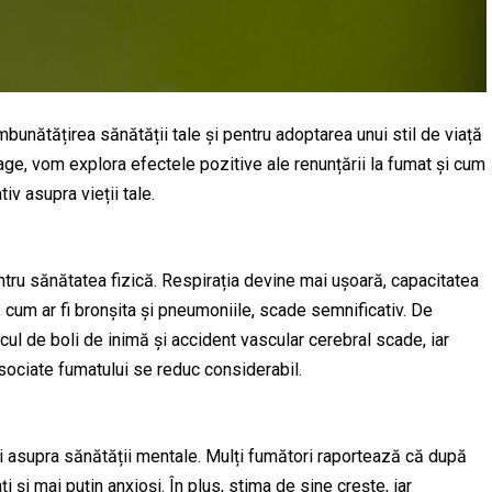
bunătățirea sănătății tale și pentru adoptarea unui stil de viață
age, vom explora efectele pozitive ale renunțării la fumat și cum
v asupra vieții tale.
ru sănătatea fizică. Respirația devine mai ușoară, capacitatea
i, cum ar fi bronșita și pneumoniile, scade semnificativ. De
ul de boli de inimă și accident vascular cerebral scade, iar
asociate fumatului se reduc considerabil.
i asupra sănătății mentale. Mulți fumători raportează că după
i și mai puțin anxioși. În plus, stima de sine crește, iar