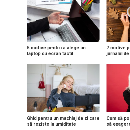
5 motive pentru a alege un
7 motive p
laptop cu ecran tactil
jurnalul de
Ghid pentru un machiaj de zi care
Cum să por
să reziste la umiditate
să exager