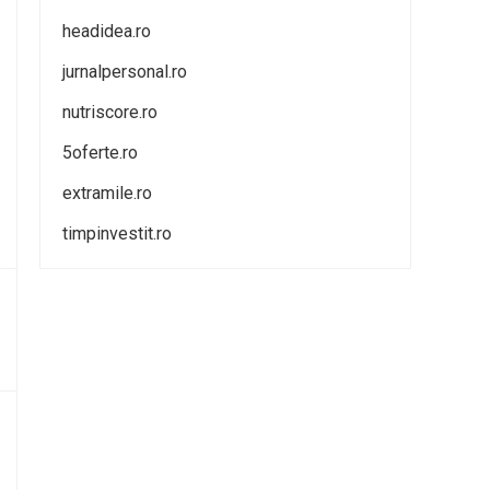
headidea.ro
jurnalpersonal.ro
nutriscore.ro
5oferte.ro
extramile.ro
timpinvestit.ro