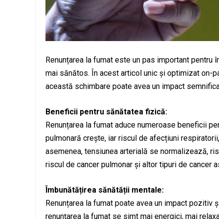
Renunțarea la fumat este un pas important pentru îm
mai sănătos. În acest articol unic și optimizat on-p
această schimbare poate avea un impact semnificati
Beneficii pentru sănătatea fizică:
Renunțarea la fumat aduce numeroase beneficii pent
pulmonară crește, iar riscul de afecțiuni respiratori
asemenea, tensiunea arterială se normalizează, risc
riscul de cancer pulmonar și altor tipuri de cancer 
Îmbunătățirea sănătății mentale:
Renunțarea la fumat poate avea un impact pozitiv ș
renunțarea la fumat se simt mai energici, mai relaxaț