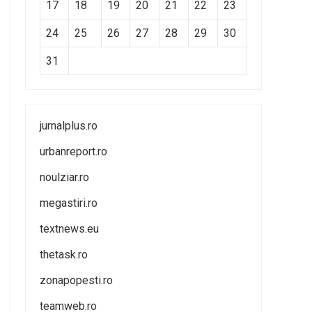
17
18
19
20
21
22
23
24
25
26
27
28
29
30
31
jurnalplus.ro
urbanreport.ro
noulziar.ro
megastiri.ro
textnews.eu
thetask.ro
zonapopesti.ro
teamweb.ro