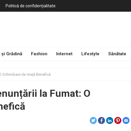
Politică de confidențialitate
 și Grădină
Fashion
Internet
Lifestyle
Sănătate
: O Schimbare de Viață Benefică
enunțării la Fumat: O
nefică