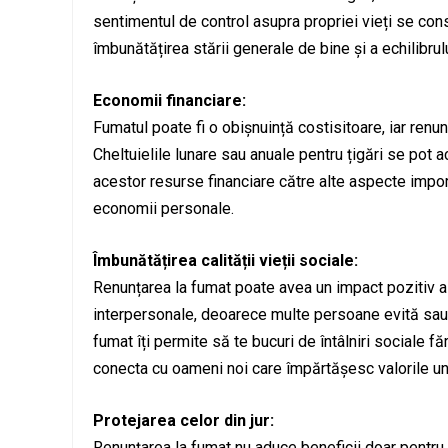
sentimentul de control asupra propriei vieți se con
îmbunătățirea stării generale de bine și a echilibrul
Economii financiare:
Fumatul poate fi o obișnuință costisitoare, iar renu
Cheltuielile lunare sau anuale pentru țigări se pot 
acestor resurse financiare către alte aspecte importa
economii personale.
Îmbunătățirea calității vieții sociale:
Renunțarea la fumat poate avea un impact pozitiv asu
interpersonale, deoarece multe persoane evită sau 
fumat îți permite să te bucuri de întâlniri sociale fă
conecta cu oameni noi care împărtășesc valorile unu
Protejarea celor din jur:
Renunțarea la fumat nu aduce beneficii doar pentru ti