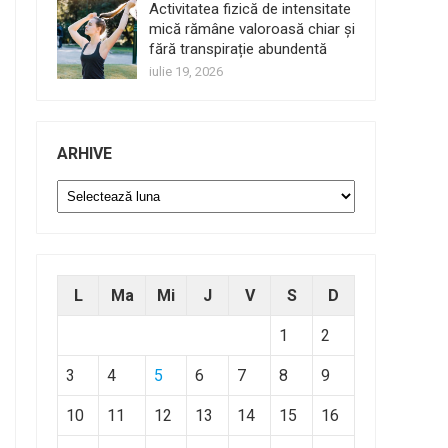
Activitatea fizică de intensitate
mică rămâne valoroasă chiar și
fără transpirație abundentă
iulie 19, 2026
ARHIVE
Arhive
L
Ma
Mi
J
V
S
D
1
2
3
4
5
6
7
8
9
10
11
12
13
14
15
16