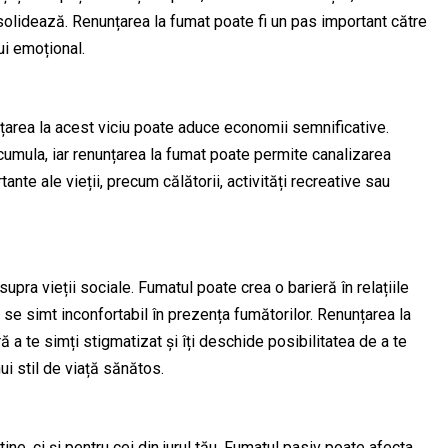
solidează. Renunțarea la fumat poate fi un pas important către
ui emoțional.
nțarea la acest viciu poate aduce economii semnificative.
acumula, iar renunțarea la fumat poate permite canalizarea
nte ale vieții, precum călătorii, activități recreative sau
pra vieții sociale. Fumatul poate crea o barieră în relațiile
se simt inconfortabil în prezența fumătorilor. Renunțarea la
ră a te simți stigmatizat și îți deschide posibilitatea de a te
i stil de viață sănătos.
ne, ci și pentru cei din jurul tău. Fumatul pasiv poate afecta