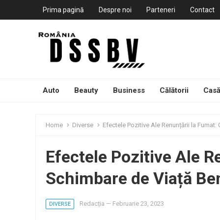
Prima pagină
Despre noi
Parteneri
Contact
Auto
Beauty
Business
Călătorii
Casă
Home
Diverse
Efectele Pozitive Ale Renunțării la Fumat
Efectele Pozitive Ale R
Schimbare de Viață Be
Redacția
—
Februarie 23, 2023
DIVERSE